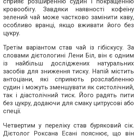
сприяє розширенню судин і покращенню
кровообігу. Завдяки наявності кофеїну
зелений чай може частково замінити каву,
особливо вранці, якщо вживати його без
цукру.
Третім варіантом став чай із гібіскусу. За
словами дієтологині Лени Біл, він є одним
із найбільш досліджених натуральних
засобів для зниження тиску. Напій містить
антоціани, які сприяють розслабленню
судин і можуть зменшувати як систолічний,
так і діастолічний тиск. Його радять пити
без цукру, додаючи для смаку цитрусові або
спеції.
Четвертим у переліку став буряковий сік.
Дієтолог Роксана Есані пояснює, що він