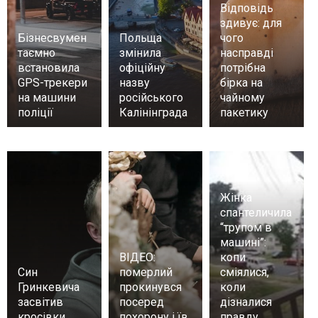
Відповідь
здивує: для
Бізнесвумен
Польща
чого
таємно
змінила
насправді
встановила
офіційну
потрібна
GPS-трекери
назву
бірка на
на машини
російського
чайному
поліції
Калінінграда
пакетику
Жінка
спантеличила
“трупом в
машині”:
ВІДЕО:
копи
Син
померлий
сміялися,
Гринкевича
прокинувся
коли
засвітив
посеред
дізналися
кросівки
похорону і їв
правду