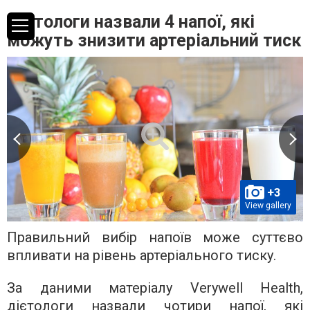
Дієтологи назвали 4 напої, які
можуть знизити артеріальний тиск
+3
View gallery
Правильний вибір напоїв може суттєво
впливати на рівень артеріального тиску.
За даними матеріалу Verywell Health,
дієтологи назвали чотири напої, які