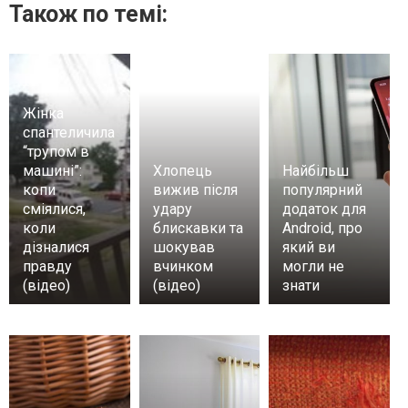
Також по темі:
Жінка
спантеличила
“трупом в
машині”:
Хлопець
Найбільш
копи
вижив після
популярний
сміялися,
удару
додаток для
коли
блискавки та
Android, про
дізналися
шокував
який ви
правду
вчинком
могли не
(відео)
(відео)
знати