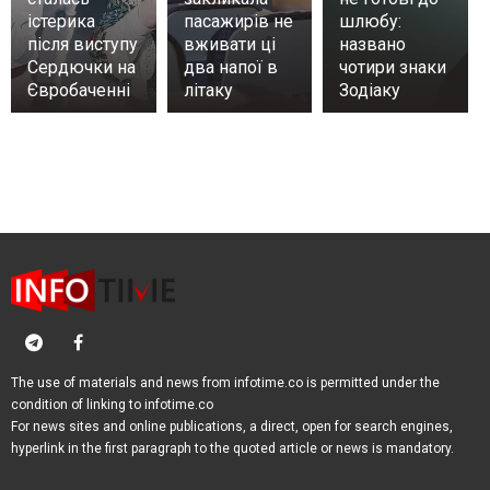
істерика
пасажирів не
шлюбу:
після виступу
вживати ці
названо
Сердючки на
два напої в
чотири знаки
Євробаченні
літаку
Зодіаку
The use of materials and news from infotime.co is permitted under the
condition of linking to infotime.co
For news sites and online publications, a direct, open for search engines,
hyperlink in the first paragraph to the quoted article or news is mandatory.