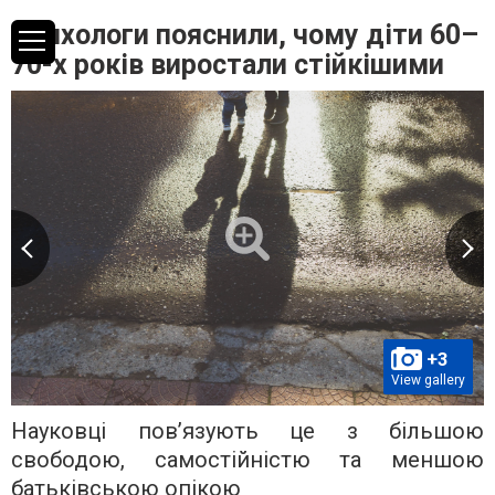
Психологи пояснили, чому діти 60–
70-х років виростали стійкішими
+3
View gallery
Науковці пов’язують це з більшою
свободою, самостійністю та меншою
батьківською опікою