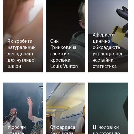
Аферисти
Як зробити
Син
цинічно
натуральний
Гринкевича
обкрадають
дезодорант
засвітив
українців під
для чутливої
кросівки
час війни:
шкіри
Louis Vuitton
статистика
У росіян
Стюардеса
Ці чоловіки
сталась
закликала
не готові до