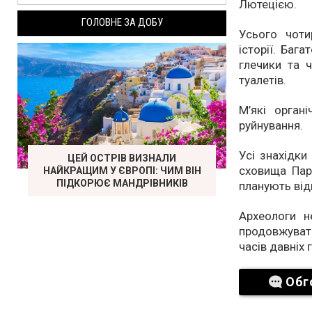
Лютецією.
ГОЛОВНЕ ЗА ДОБУ
Усього чоти
історії. Баг
глечики та ч
туалетів.
М’які орган
руйнування.
Усі знахідки
ЦЕЙ ОСТРІВ ВИЗНАЛИ
сховища Пар
НАЙКРАЩИМ У ЄВРОПІ: ЧИМ ВІН
ПІДКОРЮЄ МАНДРІВНИКІВ
планують від
Археологи н
продовжувати
часів давніх 
Обг