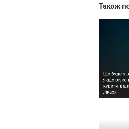
Також по
Що буде з о
якщо різко 
курити: від
лікаря