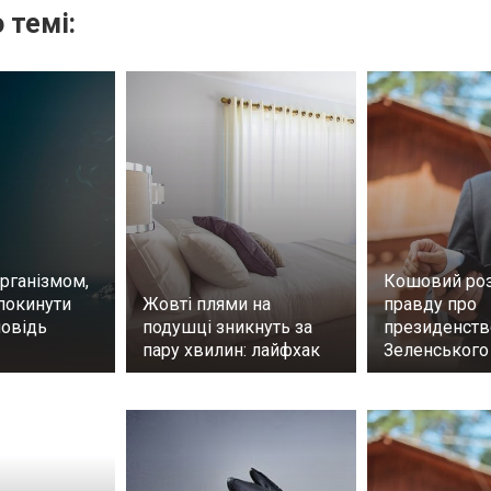
 темі:
рганізмом,
Кошовий ро
покинути
Жовті плями на
правду про
повідь
подушці зникнуть за
президенств
пару хвилин: лайфхак
Зеленського