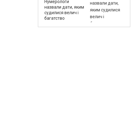
Нумерологи
назвали дати, яким
судилися велич і
багатство