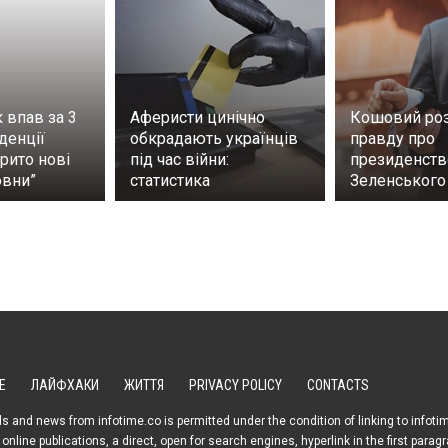
 впав за 3
Аферисти цинічно
Кошовий ро
денції
обкрадають українців
правду про
крито нові
під час війни:
президенств
овни”
статистика
Зеленського
Е
ЛАЙФХАКИ
ЖИТТЯ
PRIVACY POLICY
CONTACTS
s and news from infotime.co is permitted under the condition of linking to infoti
online publications, a direct, open for search engines, hyperlink in the first parag