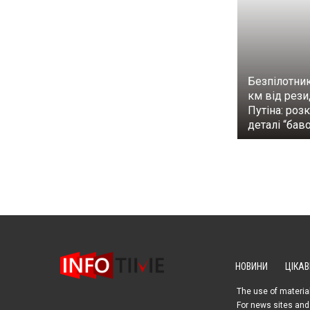
Безпілотник
км від рези
Путіна: роз
деталі “бав
НОВИНИ
ЦІКАВ
The use of material
For news sites and 