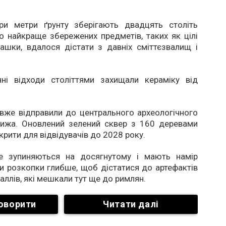
ри метри ґрунту зберігають двадцять століть
ато найкраще збережених предметів, таких як цілі
ашки, вдалося дістати з давніх сміттєзвалищ і
ічні відходи століттями захищали кераміку від
 вже відправили до центрального археологічного
ижа. Оновлений зелений сквер з 160 деревами
крити для відвідувачів до 2028 року.
е зупиняються на досягнутому і мають намір
 розкопки глибше, щоб дістатися до артефактів
галлів, які мешкали тут ще до римлян.
оворити
Читати далі