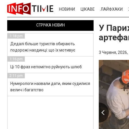
НОВИНИ
ЦІКАВЕ
ЛАЙФХАКИ
СТРІЧКА НОВИН
У Пари
артефак
1:18 pm
Дедалі більше туристів обирають
подорожі наодинці: що їх мотивує
3 Червня, 2026,
1:16 pm
Ці 10 фраз непомітно руйнують шлюб
2:11 pm
Нумерологи назвали дати, яким судилися
велич і багатство