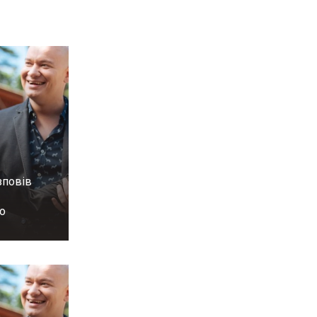
зповів
о