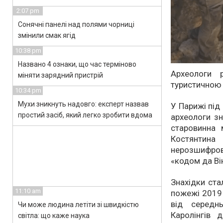
2:07 pm
Сонячні панелі над полями чорниці
змінили смак ягід
10:38 pm
Названо 4 ознаки, що час терміново
Археологи 
міняти зарядний пристрій
туристичною
10:34 pm
Мухи зникнуть надовго: експерт назвав
У Парижі під
простий засіб, який легко зробити вдома
археологи зн
старовинна 
Костянтина
нерозшифров
«кодом да Він
Знахідки ста
11:10 am
пожежі 2019 
від середн
Чи може людина летіти зі швидкістю
Каролінгів 
світла: що каже наука