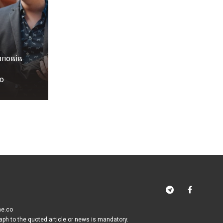
зповів
о
me.co
raph to the quoted article or news is mandatory.