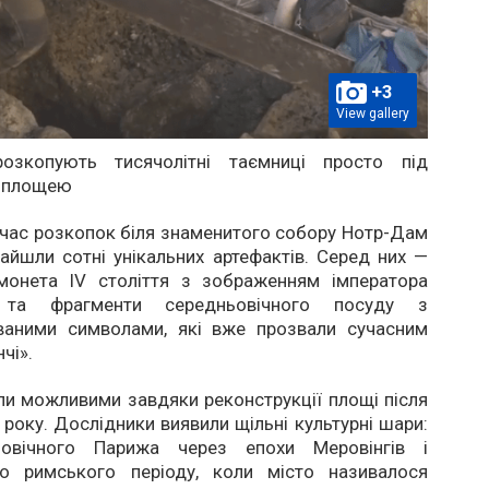
+3
View gallery
розкопують тисячолітні таємниці просто під
 площею
 час розкопок біля знаменитого собору Нотр-Дам
айшли сотні унікальних артефактів. Серед них —
монета IV століття з зображенням імператора
 та фрагменти середньовічного посуду з
аними символами, які вже прозвали сучасним
чі».
ли можливими завдяки реконструкції площі після
року. Дослідники виявили щільні культурні шари:
ьовічного Парижа через епохи Меровінгів і
до римського періоду, коли місто називалося