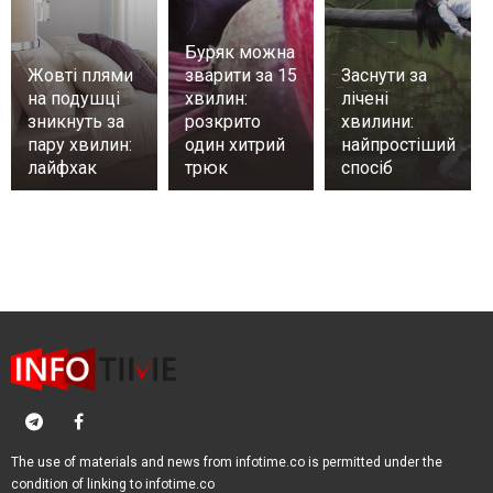
Буряк можна
Жовті плями
зварити за 15
Заснути за
на подушці
хвилин:
лічені
зникнуть за
розкрито
хвилини:
пару хвилин:
один хитрий
найпростіший
лайфхак
трюк
спосіб
The use of materials and news from infotime.co is permitted under the
condition of linking to infotime.co