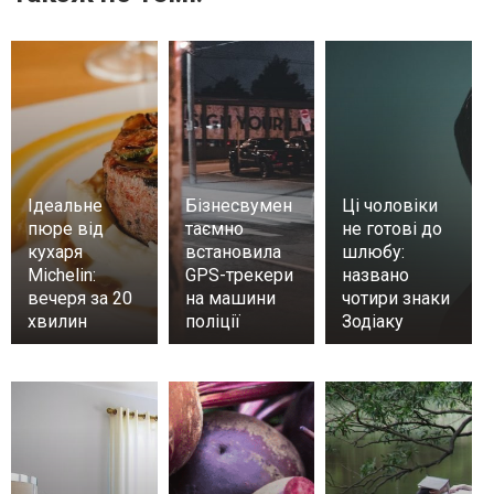
Ідеальне
Бізнесвумен
Ці чоловіки
пюре від
таємно
не готові до
кухаря
встановила
шлюбу:
Michelin:
GPS-трекери
названо
вечеря за 20
на машини
чотири знаки
хвилин
поліції
Зодіаку