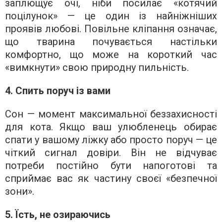
заплющує очі, ніби посилає «котячий
поцілунок» — це один із найніжніших
проявів любові. Повільне кліпання означає,
що тварина почувається настільки
комфортно, що може на короткий час
«вимкнути» свою природну пильність.
4. Спить поруч із вами
Сон — момент максимальної беззахисності
для кота. Якщо ваш улюбленець обирає
спати у вашому ліжку або просто поруч — це
чіткий сигнал довіри. Він не відчуває
потреби постійно бути напоготові та
сприймає вас як частину своєї «безпечної
зони».
5. Їсть, не озираючись