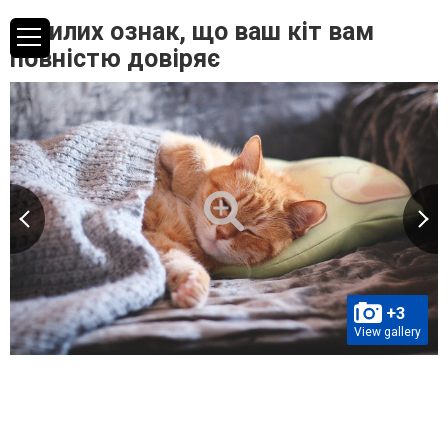
7 милих ознак, що ваш кіт вам
повністю довіряє
+3
View gallery