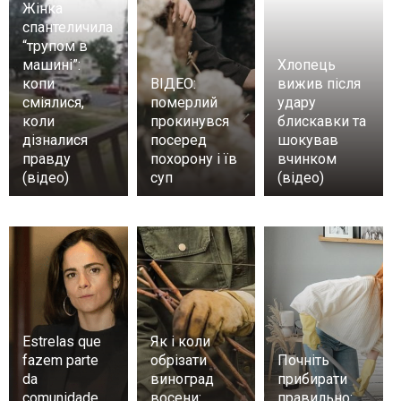
Жінка
спантеличила
“трупом в
машині”:
Хлопець
копи
ВІДЕО:
вижив після
сміялися,
померлий
удару
коли
прокинувся
блискавки та
дізналися
посеред
шокував
правду
похорону і їв
вчинком
(відео)
суп
(відео)
Estrelas que
Як і коли
fazem parte
обрізати
Почніть
da
виноград
прибирати
comunidade
восени:
правильно: