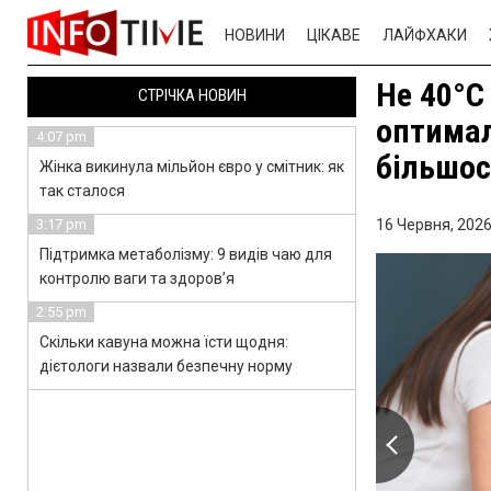
НОВИНИ
ЦІКАВЕ
ЛАЙФХАКИ
Не 40°C 
СТРІЧКА НОВИН
оптимал
4:07 pm
більшос
Жінка викинула мільйон євро у смітник: як
так сталося
3:17 pm
16 Червня, 2026
Підтримка метаболізму: 9 видів чаю для
контролю ваги та здоров’я
2:55 pm
Скільки кавуна можна їсти щодня:
дієтологи назвали безпечну норму