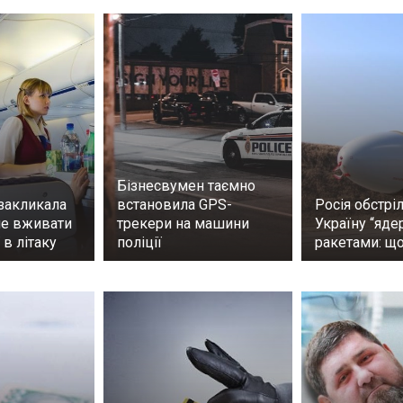
Бізнесвумен таємно
закликала
встановила GPS-
Росія обстрі
не вживати
трекери на машини
Україну “яде
 в літаку
поліції
ракетами: щ