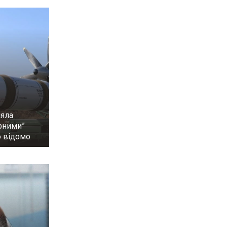
ляла
рними”
о відомо