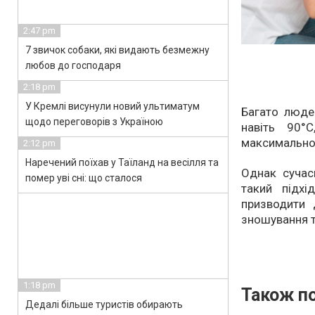
2:47 pm
7 звичок собаки, які видають безмежну
любов до господаря
2:18 pm
У Кремлі висунули новий ультиматум
Багато люде
щодо переговорів з Україною
навіть 90°
максимальної
2:12 pm
Наречений поїхав у Таїланд на весілля та
Однак сучасн
помер уві сні: що сталося
такий підх
призводити 
зношування т
1:18 pm
Також по
Дедалі більше туристів обирають