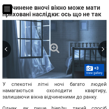
Відчинене вночі вікно може мати
приховані наслідки: ось що не так
+3
View gallery
У спекотні літні ночі багато людей
намагаються охолодити квартиру,
залишаючи вікна відчиненими до ранку.
Однак, як пише bien.hu, такий спосіб