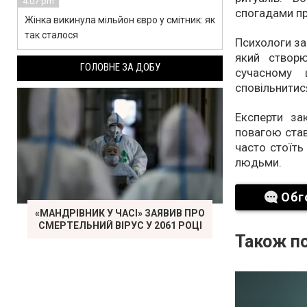
4:07 pm
спогадами пр
Жінка викинула мільйон євро у смітник: як
так сталося
Психологи за
який створ
ГОЛОВНЕ ЗА ДОБУ
сучасному 
сповільнитися
Експерти за
повагою став
часто стоїть
людьми.
Обг
«МАНДРІВНИК У ЧАСІ» ЗАЯВИВ ПРО
СМЕРТЕЛЬНИЙ ВІРУС У 2061 РОЦІ
Також по