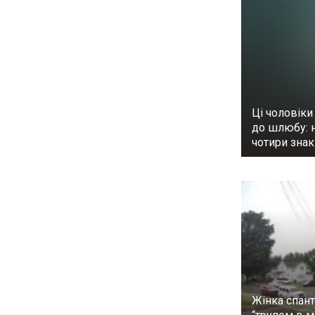
Ці чоловіки
до шлюбу: 
чотири знак
Жінка спан