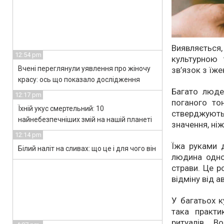
Виявляєтьс
12:54 pm
культурною 
Вчені переглянули уявлення про жіночу
зв’язок з їж
красу: ось що показало дослідження
Багато люде
12:17 pm
поганого то
Їхній укус смертельний: 10
стверджують
найнебезпечніших змій на нашій планеті
значення, ні
12:14 pm
Їжа руками 
Білий наліт на сливах: що це і для чого він
людина одно
страви. Це р
відміну від 
У багатьох к
така практи
ритуалів. В