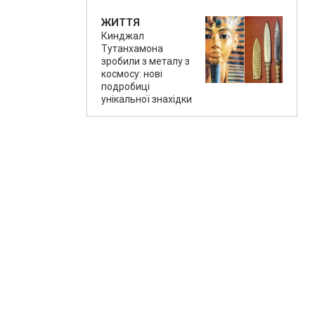
ЖИТТЯ
Кинджал
Тутанхамона
зробили з металу з
космосу: нові
подробиці
унікальної знахідки