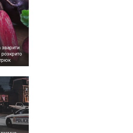
 зварити
: розкрито
 трюк