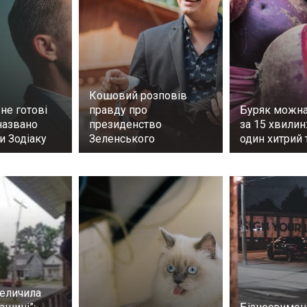
Кошовий розповів
 не готові
правду про
Буряк можна
названо
президенство
за 15 хвилин
и Зодіаку
Зеленського
один хитрий
теличила