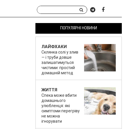
ПОПУЛЯРНІ НОВИНИ
ЛАЙФХАКИ
Склянка солі у злив
— і труби довше
залишатимуться
чистими: простий
домашній метод
ЖИТТЯ
Спека може вбити
домашнього
улюбленця: які
симптоми перегріву
не можна
ігнорувати