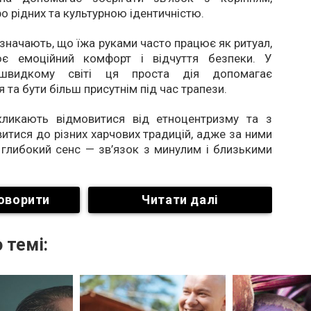
о рідних та культурною ідентичністю.
значають, що їжа руками часто працює як ритуал,
ює емоційний комфорт і відчуття безпеки. У
швидкому світі ця проста дія допомагає
 та бути більш присутнім під час трапези.
кликають відмовитися від етноцентризму та з
итися до різних харчових традицій, адже за ними
 глибокий сенс — зв’язок з минулим і близькими
оворити
Читати далі
 темі: