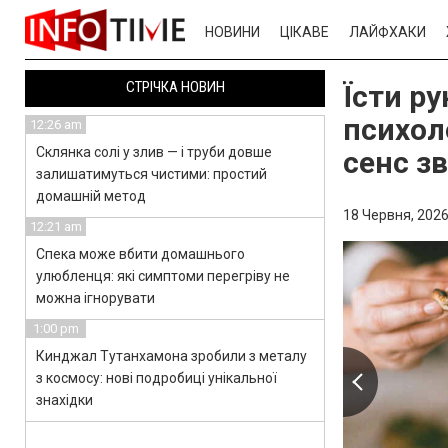
НОВИНИ
ЦІКАВЕ
ЛАЙФХАКИ
СТРІЧКА НОВИН
Їсти ру
психол
12:26 am
Склянка солі у злив — і труби довше
сенс з
залишатимуться чистими: простий
домашній метод
18 Червня, 2026
12:21 am
Спека може вбити домашнього
улюбленця: які симптоми перегріву не
можна ігнорувати
1:00 pm
Кинджал Тутанхамона зробили з металу
з космосу: нові подробиці унікальної
знахідки