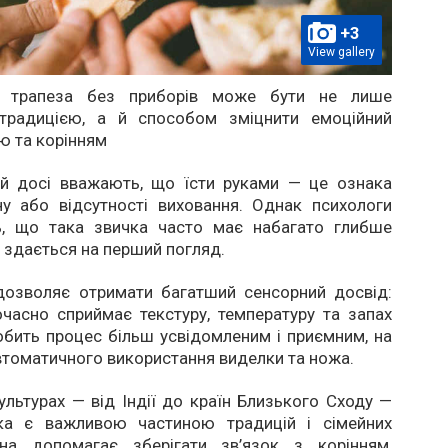
+3
View gallery
я, трапеза без приборів може бути не лише
традицією, а й способом зміцнити емоційний
ею та корінням
й досі вважають, що їсти руками — це ознака
ну або відсутності виховання. Однак психологи
, що така звичка часто має набагато глибше
ж здається на перший погляд.
дозволяє отримати багатший сенсорний досвід:
часно сприймає текстуру, температуру та запах
обить процес більш усвідомленим і приємним, на
автоматичного використання виделки та ножа.
ультурах — від Індії до країн Близького Сходу —
ка є важливою частиною традицій і сімейних
она допомагає зберігати зв’язок з корінням,