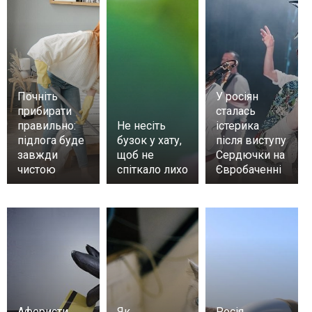
Почніть
У росіян
прибирати
сталась
правильно:
Не несіть
істерика
підлога буде
бузок у хату,
після виступу
завжди
щоб не
Сердючки на
чистою
спіткало лихо
Євробаченні
Аферисти
Як
Росія