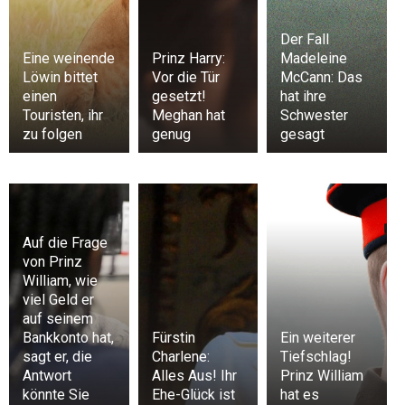
Der Fall
Eine weinende
Prinz Harry:
Madeleine
Löwin bittet
Vor die Tür
McCann: Das
einen
gesetzt!
hat ihre
Touristen, ihr
Meghan hat
Schwester
zu folgen
genug
gesagt
Auf die Frage
von Prinz
William, wie
viel Geld er
auf seinem
Bankkonto hat,
Fürstin
Ein weiterer
sagt er, die
Charlene:
Tiefschlag!
Antwort
Alles Aus! Ihr
Prinz William
könnte Sie
Ehe-Glück ist
hat es