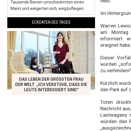
hebt.
Tausende Bienen umschwärmten einen
Mann und weigerten sich, wegzufliegen
Im Hintergrund
ECKDATEN DES TAGES
Warren Lewis,
am Montag ü
informiert 
ereignet habe
Dieser Vorfa
würden „sofo
zu verhindern“
DAS LEBEN DER GRÖSSTEN FRAU D
Kürzlich wurd
ER WELT: „ICH VERSTEHE, DASS DIE L
den Park auf 
EUTE INTERESSIERT SIND“
Toten drückt
Nachricht aus
Lastwagens m
würden den P
„ausgezeich