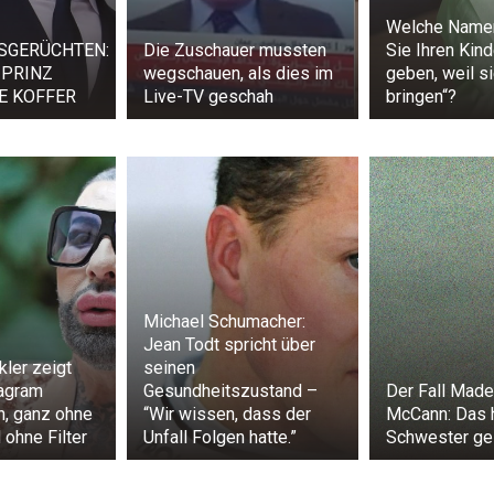
Welche Namen
SGERÜCHTEN:
Die Zuschauer mussten
Sie Ihren Kind
PRINZ
wegschauen, als dies im
geben, weil s
E KOFFER
Live-TV geschah
bringen“?
Michael Schumacher:
Jean Todt spricht über
kler zeigt
seinen
tagram
Gesundheitszustand –
Der Fall Made
h, ganz ohne
“Wir wissen, dass der
McCann: Das h
ohne Filter
Unfall Folgen hatte.”
Schwester ge