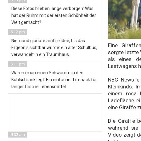
Diese Fotos blieben lange verborgen: Was
hat der Ruhm mit der ersten Schönheit der
Welt gemacht?
5:12 pm
Niemand glaubte an ihre Idee, bis das
Eine Giraffe
Ergebnis sichtbar wurde: ein alter Schulbus,
sorgte letzte 
verwandelt in ein Traumhaus
als eines d
5:11 pm
Lastwagens h
Warum man einen Schwamm in den
NBC News erh
Kühlschrank legt: Ein einfacher Lifehack für
Kleinkinds. I
länger frische Lebensmittel
einem rosa 
Ladefläche e
eine Giraffe z
Die Giraffe 
während sie 
Video zeigt d
9:33 am