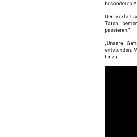
besonderen Aff
Der Vorfall s
Toten bemer
passieren.“
„Unsere Gef
entstanden. W
hinzu.