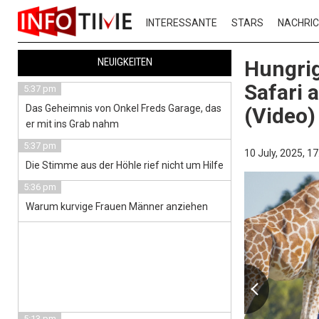
INTERESSANTE
STARS
NACHRI
NEUIGKEITEN
Hungrig
Safari 
5:37 pm
Das Geheimnis von Onkel Freds Garage, das
(Video)
er mit ins Grab nahm
5:37 pm
10 July, 2025,
17
Die Stimme aus der Höhle rief nicht um Hilfe
5:36 pm
Warum kurvige Frauen Männer anziehen
5:13 pm