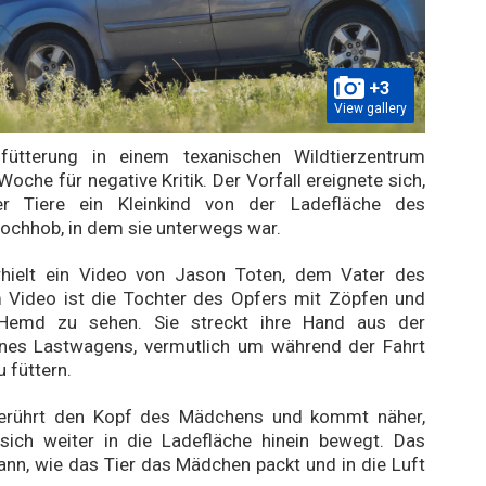
+3
View gallery
nfütterung in einem texanischen Wildtierzentrum
Woche für negative Kritik. Der Vorfall ereignete sich,
er Tiere ein Kleinkind von der Ladefläche des
ochhob, in dem sie unterwegs war.
ielt ein Video von Jason Toten, dem Vater des
m Video ist die Tochter des Opfers mit Zöpfen und
Hemd zu sehen. Sie streckt ihre Hand aus der
ines Lastwagens, vermutlich um während der Fahrt
u füttern.
berührt den Kopf des Mädchens und kommt näher,
sich weiter in die Ladefläche hinein bewegt. Das
ann, wie das Tier das Mädchen packt und in die Luft