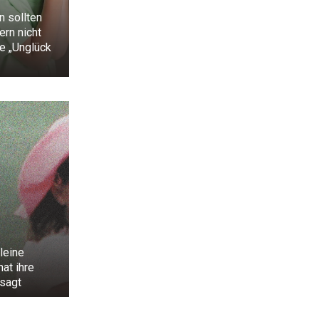
 sollten
ern nicht
ie „Unglück
leine
at ihre
sagt