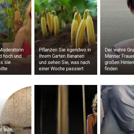
Moderatorin
Pflanzen Sie irgendwo in
Der wahre Gr
id hoch und
Ihrem Garten Bananen
Männer Fraue
ls sie
und sehen Sie, was nach
großen Hintern
llte
einer Woche passiert
finden
t sich