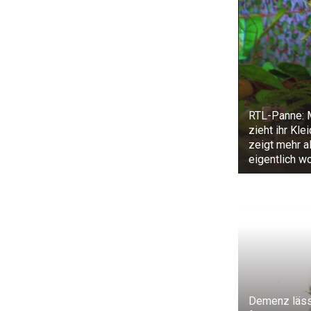
RTL-Panne: 
zieht ihr Kle
zeigt mehr a
eigentlich wo
Demenz läss