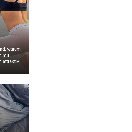
und, warum
n mit
 attraktiv