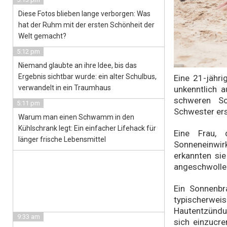
Diese Fotos blieben lange verborgen: Was
hat der Ruhm mit der ersten Schönheit der
Welt gemacht?
5:12 pm
Niemand glaubte an ihre Idee, bis das
Ergebnis sichtbar wurde: ein alter Schulbus,
Eine 21-jähr
verwandelt in ein Traumhaus
unkenntlich a
schweren So
5:11 pm
Schwester ers
Warum man einen Schwamm in den
Kühlschrank legt: Ein einfacher Lifehack für
Eine Frau, 
länger frische Lebensmittel
Sonneneinwirk
erkannten sie
angeschwolle
Ein Sonnenbr
typischerweis
Hautentzündun
9:33 am
sich einzucre