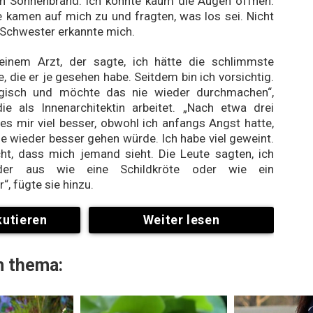
in Sonnenbrand. Ich konnte kaum die Augen öffnen.
kamen auf mich zu und fragten, was los sei. Nicht
Schwester erkannte mich.
einem Arzt, der sagte, ich hätte die schlimmste
, die er je gesehen habe. Seitdem bin ich vorsichtig.
ergisch und möchte das nie wieder durchmachen“,
ie als Innenarchitektin arbeitet. „Nach etwa drei
s mir viel besser, obwohl ich anfangs Angst hatte,
ie wieder besser gehen würde. Ich habe viel geweint.
cht, dass mich jemand sieht. Die Leute sagten, ich
der aus wie eine Schildkröte oder wie ein
“, fügte sie hinzu.
kutieren
Weiter lesen
 thema: