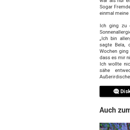
war als nur e
Sogar Fremde 
einmal meine 
Ich ging zu 
Sonnenallergie
„Ich bin all
sagte Bela, d
Wochen ging e
dass es mir n
Ich wollte ni
sähe entwe
Außerirdischer
Dis
Auch zum