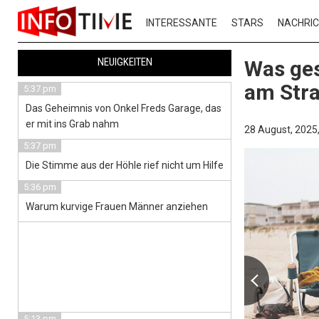
INTERESSANTE
STARS
NACHRI
NEUIGKEITEN
Was ge
am Stra
5:37 pm
Das Geheimnis von Onkel Freds Garage, das
er mit ins Grab nahm
28 August, 2025
5:37 pm
Die Stimme aus der Höhle rief nicht um Hilfe
5:36 pm
Warum kurvige Frauen Männer anziehen
5:13 pm