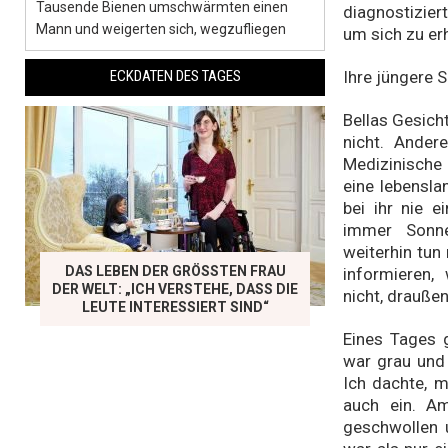
Tausende Bienen umschwärmten einen
diagnostizier
Mann und weigerten sich, wegzufliegen
um sich zu er
Ihre jüngere 
ECKDATEN DES TAGES
Bellas Gesich
nicht. Ander
Medizinische
eine lebensla
bei ihr nie e
immer Sonne
weiterhin tu
DAS LEBEN DER GRÖSSTEN FRAU D
informieren,
ER WELT: „ICH VERSTEHE, DASS DIE L
nicht, drauße
EUTE INTERESSIERT SIND“
Eines Tages g
war grau und 
Ich dachte, m
auch ein. A
geschwollen u