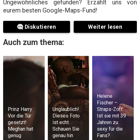
Ungewöhnliches gefunden? Erzählt uns von
eurem besten Google-Maps-Fund!
Diskutieren
Weiter lesen
Auch zum thema:
Helene
Fischer –
Prinz Harry:
Unglaublich!
Straps-Zoff:
Vor die Tür
Dieses Foto
Ist sie mit 39
gesetzt!
ist echt.
Jahren zu
Meghan hat
Schauen Sie
sexy für die
genug
genau hin
Fans?