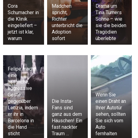
Cora
Mädchen
Drama um
Schumacher in
spricht,
Tina Turners
die Klinik
Richter
Söhne – wie
eingeliefert –
unterbricht die
sie die beiden
jetzt ist klar,
Adoption
Tragödien
warum
sofort
überlebte
Felipe macht
eine
hässliche,
aggressive
Geste
Wenn Sie
gegenüber
Die Insta-
einen Draht an
Letizia, indem
Fans sind
Ihrer Autotür
er ihr in
ganz aus dem
sehen, sollten
Barcelona in
Häuschen! Ein
Sie sich vom
die Hand
fast nackter
Auto
sticht
Traum …
fernhalten