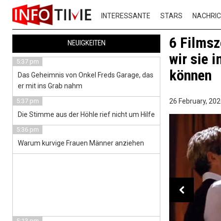
INTERESSANTE
STARS
NACHRI
6 Filmsz
NEUIGKEITEN
wir sie 
5:37 pm
können
Das Geheimnis von Onkel Freds Garage, das
er mit ins Grab nahm
5:37 pm
26 February, 202
Die Stimme aus der Höhle rief nicht um Hilfe
5:36 pm
Warum kurvige Frauen Männer anziehen
5:13 pm