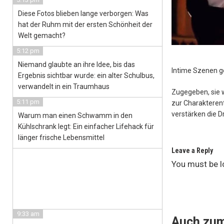
Diese Fotos blieben lange verborgen: Was
hat der Ruhm mit der ersten Schönheit der
Welt gemacht?
5:12 pm
Niemand glaubte an ihre Idee, bis das
Intime Szenen g
Ergebnis sichtbar wurde: ein alter Schulbus,
verwandelt in ein Traumhaus
Zugegeben, sie w
5:11 pm
zur Charakteren
verstärken die D
Warum man einen Schwamm in den
Kühlschrank legt: Ein einfacher Lifehack für
länger frische Lebensmittel
Leave a Reply
You must be
l
9:33 am
Auch zum