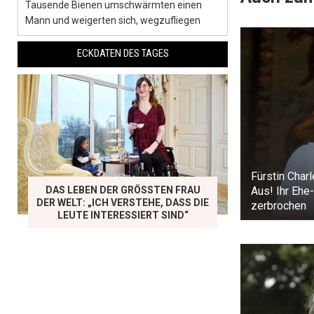
Tausende Bienen umschwärmten einen
Mann und weigerten sich, wegzufliegen
ECKDATEN DES TAGES
Fürstin Charl
DAS LEBEN DER GRÖSSTEN FRAU D
Aus! Ihr Ehe-
ER WELT: „ICH VERSTEHE, DASS DIE L
zerbrochen
EUTE INTERESSIERT SIND“