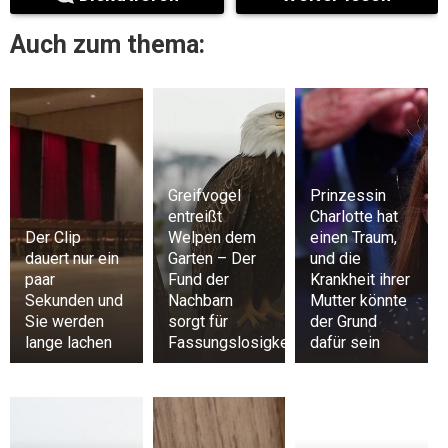
Auch zum thema:
Greifvogel
Prinzessin
entreißt
Charlotte hat
Der Clip
Welpen dem
einen Traum,
dauert nur ein
Garten – Der
und die
paar
Fund der
Krankheit ihrer
Sekunden und
Nachbarn
Mutter könnte
Sie werden
sorgt für
der Grund
lange lachen
Fassungslosigkeit
dafür sein