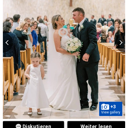
+3
View gallery
Diskutieren
Weiter lesen