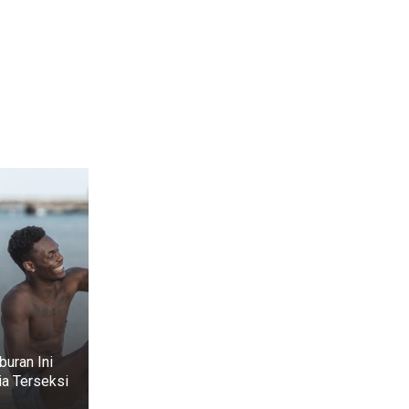
buran Ini
a Terseksi