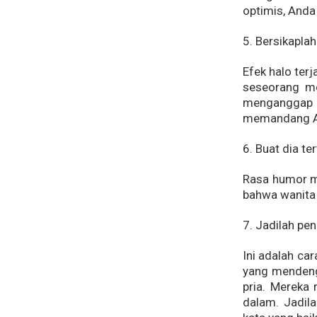
optimis, Anda
5. Bersikaplah
Efek halo ter
seseorang me
menganggap A
memandang A
6. Buat dia te
Rasa humor me
bahwa wanita
7. Jadilah pe
Ini adalah car
yang mendeng
pria. Mereka 
dalam. Jadil