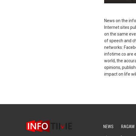
News on the infot
Internet sites p
on the same even
of speech and ch
networks: Facebo
infotime.co are e
world, the accur
opinions, publis
impact on life wil
NEWS
RAGAM