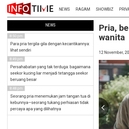
NEWS
RAGAM
SHOWBIZ
PRIV
NEWS
Pria, b
wanita
8:50 pm
Para pria tergila-gila dengan kecantikannya:
lihat sendiri
12 November, 20
8:49 pm
Persahabatan yang tak terduga: bagaimana
seekor kucing liar menjadi tetangga seekor
beruang besar
8:48 pm
Seorang pria menemukan jam tangan tua di
kebunnya—seorang tukang perhiasan tidak
percaya apa yang dilihatnya