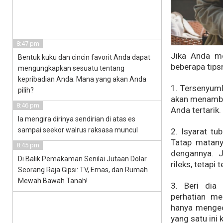
8:47 pm
Jika Anda me
Bentuk kuku dan cincin favorit Anda dapat
beberapa tips
mengungkapkan sesuatu tentang
kepribadian Anda. Mana yang akan Anda
1. Tersenyum
pilih?
akan menambah
8:46 pm
Anda tertarik.
Ia mengira dirinya sendirian di atas es
sampai seekor walrus raksasa muncul
2. Isyarat tu
Tatap matany
8:45 pm
dengannya. 
Di Balik Pemakaman Senilai Jutaan Dolar
rileks, tetapi
Seorang Raja Gipsi: TV, Emas, dan Rumah
Mewah Bawah Tanah!
3. Beri dia 
perhatian me
hanya mengece
yang satu ini 