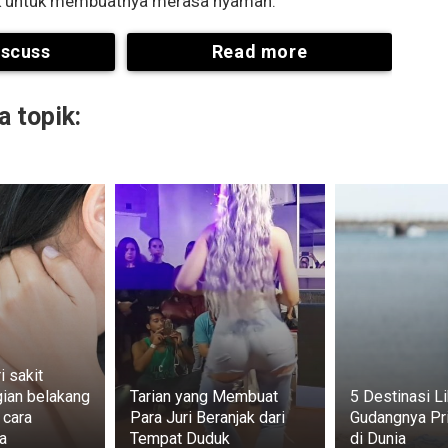
ik untuk membuatnya merasa nyaman.
iscuss
Read more
 topik:
ri sakit
gian belakang
Tarian yang Membuat
5 Destinasi Li
 cara
Para Juri Beranjak dari
Gudangnya Pri
a
Tempat Duduk
di Dunia