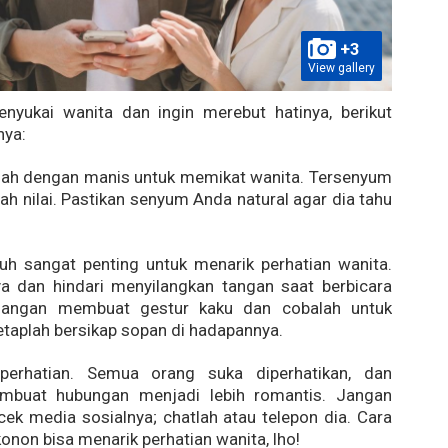
+3
View gallery
nyukai wanita dan ingin merebut hatinya, berikut
nya:
lah dengan manis untuk memikat wanita. Tersenyum
 nilai. Pastikan senyum Anda natural agar dia tahu
buh sangat penting untuk menarik perhatian wanita.
a dan hindari menyilangkan tangan saat berbicara
Jangan membuat gestur kaku dan cobalah untuk
 tetaplah bersikap sopan di hadapannya.
perhatian. Semua orang suka diperhatikan, dan
mbuat hubungan menjadi lebih romantis. Jangan
k media sosialnya; chatlah atau telepon dia. Cara
konon bisa menarik perhatian wanita, lho!