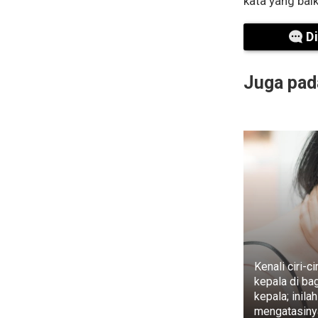
kata yang ba
D
Juga pada
Kenali ciri-ci
kepala di ba
kepala; inilah
mengatasiny