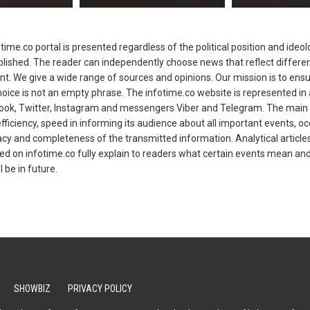
ime.co portal is presented regardless of the political position and ideol
ublished. The reader can independently choose news that reflect differen
t. We give a wide range of sources and opinions. Our mission is to ens
oice is not an empty phrase. The infotime.co website is represented in a
ok, Twitter, Instagram and messengers Viber and Telegram. The main p
fficiency, speed in informing its audience about all important events, oc
acy and completeness of the transmitted information. Analytical article
hed on infotime.co fully explain to readers what certain events mean and
l be in future.
SHOWBIZ
PRIVACY POLICY