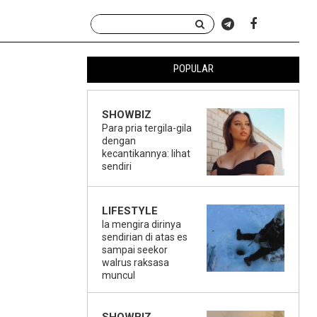
POPULAR
SHOWBIZ
Para pria tergila-gila
dengan
kecantikannya: lihat
sendiri
LIFESTYLE
Ia mengira dirinya
sendirian di atas es
sampai seekor
walrus raksasa
muncul