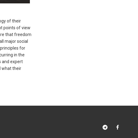
ogy of their
t points of view
ure that freedom
ll major social
rinciples for
curring in the
s and expert
 what their