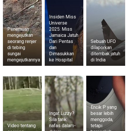
Insiden Miss
Universe
Penemuan
2025: Miss
mengejutkan
Jamaica Jatuh
seorang renjer
Dari Pentas
Sebuah UFO
di tebing
dan
dilaporkan
sungai
Dimasukkan
ditembak jatuh
mengejutkannya
ke Hospital
di India
Encik P yang
Ingat Lizzy?
besar lebih
Sila tarik
menggoda,
Video tentang
nafas dalam-
tetapi