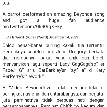
tua.
A parrot performed an amazing Beyonce song
and got a huge fan audience
pic.twitter.com/Gk90rgXPky
— Life Is Weird (@Life1sWeird)
December 14, 2023
Chico benar-benar burung kakak tua tertentu.
Pemiliknya sebelum ini, Julie Gregory, berkata
dia mempunyai bakat yang unik dan boleh
menyanyikan lagu seperti Lady GagGaga’so” er
Face,” G” arls BarBarkley’sr “zy,” a” d Katy
PerPerry’si” ework.”
B “Video Beyoncé’sver telah menjadi tular di
peringkat nasional dan antarabangsa, dan berjuta-
juta peminatnya tidak berpuas hati dengan
persembahannya. Peminat ChiChico kagum dan