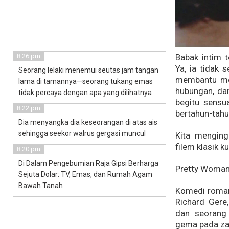
8:26 pm
Babak intim 
Ya, ia tidak s
Seorang lelaki menemui seutas jam tangan
membantu me
lama di tamannya—seorang tukang emas
hubungan, da
tidak percaya dengan apa yang dilihatnya
begitu sensu
8:22 pm
bertahun-tahu
Dia menyangka dia keseorangan di atas ais
sehingga seekor walrus gergasi muncul
Kita menging
filem klasik k
8:20 pm
Di Dalam Pengebumian Raja Gipsi Berharga
Pretty Woman
Sejuta Dolar: TV, Emas, dan Rumah Agam
Bawah Tanah
Komedi romant
Richard Gere
dan seorang 
gema pada za