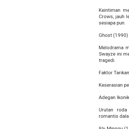
Keintiman me
Crows, jauh l
sesiapa pun.
Ghost (1990)
Melodrama mi
Swayze ini me
tragedi.
Faktor Tarikan
Keserasian pe
Adegan Ikonik
Urutan roda 
romantis dal
9½ Minggu (1