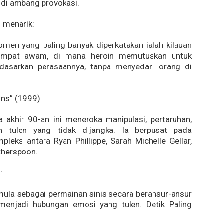
di ambang provokasi.
 menarik:
men yang paling banyak diperkatakan ialah kilauan
tempat awam, di mana heroin memutuskan untuk
rdasarkan perasaannya, tanpa menyedari orang di
ons” (1999)
 akhir 90-an ini meneroka manipulasi, pertaruhan,
n tulen yang tidak dijangka. Ia berpusat pada
leks antara Ryan Phillippe, Sarah Michelle Gellar,
therspoon.
:
ula sebagai permainan sinis secara beransur-ansur
enjadi hubungan emosi yang tulen. Detik Paling