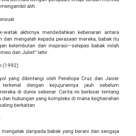
mengambil alih.
ensual:
k-watak akhirnya mendedahkan kebenaran antara
in dan mengalah kepada perasaan mereka, babak itu
gan kelembutan dan inspirasi—selepas babak inilah
meo dan Juliet” lahir.
 (1992)
ol yang dibintangi oleh Penélope Cruz dan Javier
 terkenal dengan kejujurannya jauh sebelum
ereka di dunia sebenar. Cerita ini berkisar tentang
ga dan hubungan yang kompleks di mana keghairahan
aling berkaitan.
:
ak mengelak daripada babak yang berani dan sengaja