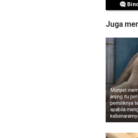
Bin
Juga meng
Monyet mem
anjing itu per
pemiliknya te
apabila meng
kebenaranny