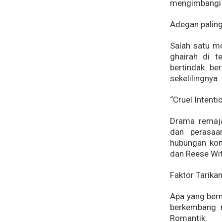
mengimbangi 
Adegan paling
Salah satu mo
ghairah di 
bertindak be
sekelilingnya.
“Cruel Intenti
Drama remaja
dan perasaa
hubungan komp
dan Reese Wi
Faktor Tarikan
Apa yang berm
berkembang m
Romantik: