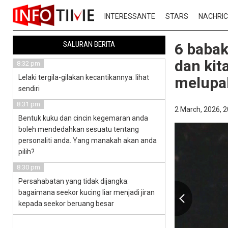
INTERESSANTE
STARS
NACHRI
SALURAN BERITA
6 babak
dan kit
8:32 pm
Lelaki tergila-gilakan kecantikannya: lihat
melupa
sendiri
8:31 pm
2 March, 2026,
2
Bentuk kuku dan cincin kegemaran anda
boleh mendedahkan sesuatu tentang
personaliti anda. Yang manakah akan anda
pilih?
8:30 pm
Persahabatan yang tidak dijangka:
bagaimana seekor kucing liar menjadi jiran
kepada seekor beruang besar