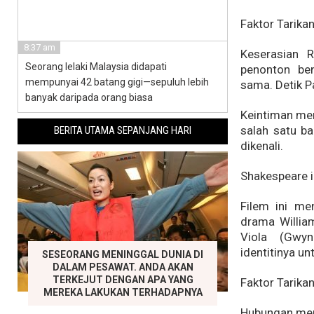
Faktor Tarikan
8:37 am
Keserasian R
Seorang lelaki Malaysia didapati
penonton be
mempunyai 42 batang gigi—sepuluh lebih
sama. Detik P
banyak daripada orang biasa
Keintiman mer
salah satu b
BERITA UTAMA SEPANJANG HARI
dikenali.
Shakespeare i
Filem ini men
drama Willia
Viola (Gwyn
identitinya u
SESEORANG MENINGGAL DUNIA DI
DALAM PESAWAT. ANDA AKAN
TERKEJUT DENGAN APA YANG
Faktor Tarikan
MEREKA LAKUKAN TERHADAPNYA
Hubungan mere