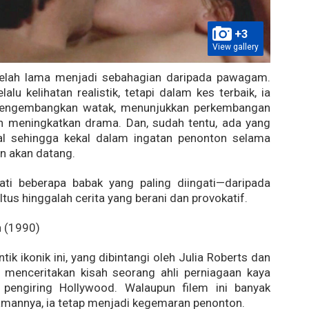
+3
View gallery
telah lama menjadi sebahagian daripada pawagam.
elalu kelihatan realistik, tetapi dalam kes terbaik, ia
ngembangkan watak, menunjukkan perkembangan
n meningkatkan drama. Dan, sudah tentu, ada yang
al sehingga kekal dalam ingatan penonton selama
n akan datang.
ati beberapa babak yang paling diingati—daripada
ultus hinggalah cerita yang berani dan provokatif.
 (1990)
ik ikonik ini, yang dibintangi oleh Julia Roberts dan
, menceritakan kisah seorang ahli perniagaan kaya
pengiring Hollywood. Walaupun filem ini banyak
mannya, ia tetap menjadi kegemaran penonton.