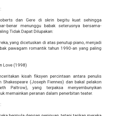
:
oberts dan Gere di skrin begitu kuat sehingga
nar-benar menunggu babak seterusnya bersama-
aling Tidak Dapat Dilupakan:
eka, yang dicetuskan di atas penutup piano, menjadi
abak pawagam romantik tahun 1990-an yang paling
n Love (1998)
ceritakan kisah fiksyen percintaan antara penulis
m Shakespeare (Joseph Fiennes) dan bakal pelakon
eth Paltrow), yang terpaksa menyembunyikan
ntuk memainkan peranan dalam penerbitan teater.
:
ka bermula dengan penipuan, tetapi tarikan mereka