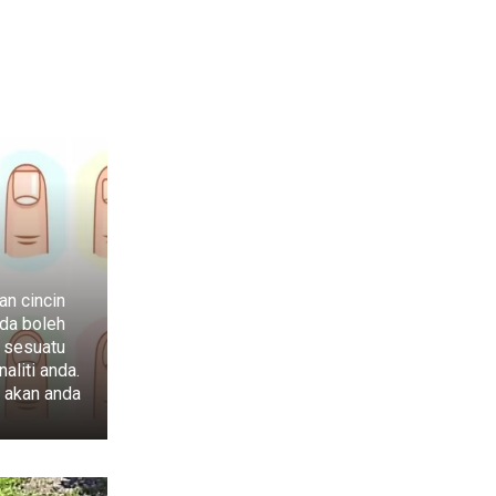
an cincin
da boleh
 sesuatu
aliti anda.
 akan anda