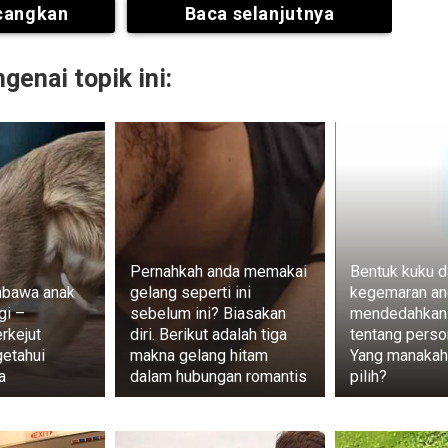
cangkan
Baca selanjutnya
enai topik ini:
Pernahkah anda memakai
Bentuk kuku d
bawa anak
gelang seperti ini
kegemaran an
gi –
sebelum ini? Biasakan
mendedahkan
rkejut
diri. Berikut adalah tiga
tentang person
etahui
makna gelang hitam
Yang manakah
a
dalam hubungan romantis
pilih?