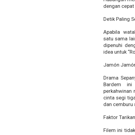
dengan cepat 
Detik Paling S
Apabila wata
satu sama la
dipenuhi den
idea untuk “Ro
Jamón Jamón
Drama Sepany
Bardem ini
perkahwinan m
cinta segi ti
dan cemburu s
Faktor Tarikan
Filem ini tid