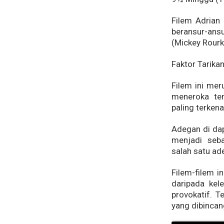
Filem Adrian
beransur-an
(Mickey Rourk
Faktor Tarikan
Filem ini mer
meneroka te
paling terkena
Adegan di dap
menjadi seba
salah satu ad
Filem-filem i
daripada kel
provokatif. 
yang dibinca