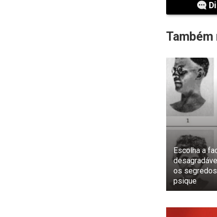
Di
Também r
Escolha a fa
desagradáve
os segredos
psique