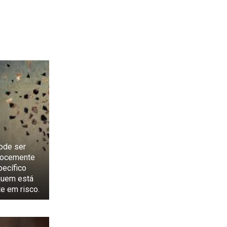
ode ser
cocemente
pecífico
quem está
te em risco.