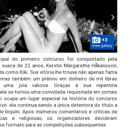
+3
View gallery
ncipal do primeiro concurso foi conquistado pela
e sueca de 22 anos, Kerstin Margaretha Håkansson,
a como Kiki. Sua vitória lhe trouxe não apenas fama
l, mas também um prêmio em dinheiro de mil libras
e uma joia valiosa. Graças à sua repentina
 ela se tornou uma convidada requisitada em jornais
iki ocupa um lugar especial na história do concurso
ivo: ela continua sendo a única detentora do título a
e biquíni. Após inúmeros comentários e críticas de
icas e religiosas, os organizadores decidiram
se formato para as competições subsequentes.