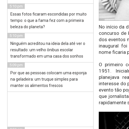
5:10 pm
Essas fotos ficaram escondidas por muito
tempo: o que a fama fez com a primeira
No início da
beleza do planeta?
concurso de b
5:10 pm
dos eventos 
Ninguém acreditou na ideia dela até ver o
inaugural fo
resultado: um velho ônibus escolar
nome ficaria 
transformado em uma casa dos sonhos
O primeiro 
5:09 pm
1951. Inicia
Por que as pessoas colocam uma esponja
planejava re
na geladeira: um truque simples para
interesse do 
manter os alimentos frescos
evento tão po
que jornalist
rapidamente 