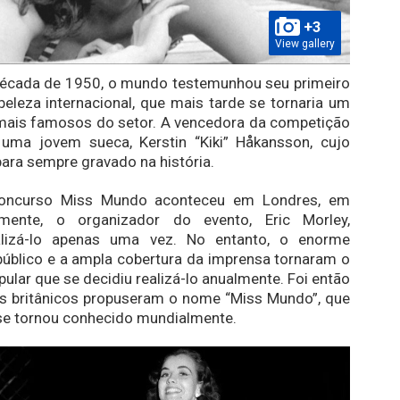
+3
View gallery
 década de 1950, o mundo testemunhou seu primeiro
eleza internacional, que mais tarde se tornaria um
mais famosos do setor. A vencedora da competição
i uma jovem sueca, Kerstin “Kiki” Håkansson, cujo
para sempre gravado na história.
concurso Miss Mundo aconteceu em Londres, em
lmente, o organizador do evento, Eric Morley,
alizá-lo apenas uma vez. No entanto, o enorme
público e a ampla cobertura da imprensa tornaram o
pular que se decidiu realizá-lo anualmente. Foi então
as britânicos propuseram o nome “Miss Mundo”, que
se tornou conhecido mundialmente.