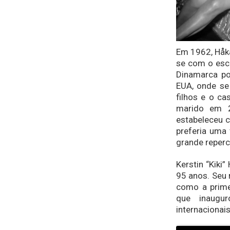
Em 1962, Håk
se com o esc
Dinamarca po
EUA, onde se
filhos e o c
marido em 2
estabeleceu c
preferia uma 
grande reper
Kerstin “Kiki
95 anos. Seu
como a prime
que inaugu
internacionais