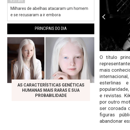
9:31 am
Milhares de abelhas atacaram um homem
e se recusaram a ir embora
PRINCIPAIS DO DIA
O título pri
representant
mais conhecid
internaciona
esterlinas 
AS CARACTERÍSTICAS GENÉTICAS
popularidade,
HUMANAS MAIS RARAS E SUA
e revistas. K
PROBABILIDADE
por outro mot
ser coroada d
figuras públ
abandonar es