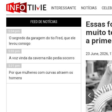
INTERESSANTE
NOTÍCIAS
CELEB
FEED DE NOTÍCIAS
Essas f
muito t
5:34 pm
O segredo da garagem do tio Fred, que ele
a prime
levou consigo
5:33 pm
23 June, 2026,
1
A voz vinda da caverna não pedia socorro
5:31 pm
Por que mulheres com curvas atraem os
homens