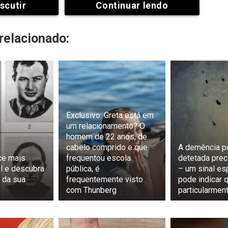
scutir
Continuar lendo
elacionado:
Exclusivo: Greta está em
um relacionamento? O
homem de 22 anos, de
cabelo comprido e que
A demência p
ce mais
frequentou escola
detetada pre
l e descubra
pública, é
– um sinal es
 da sua
frequentemente visto
pode indicar 
com Thunberg
particularmen