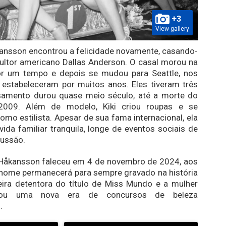
+3
View gallery
ansson encontrou a felicidade novamente, casando-
ultor americano Dallas Anderson. O casal morou na
r um tempo e depois se mudou para Seattle, nos
 estabeleceram por muitos anos. Eles tiveram três
asamento durou quase meio século, até a morte do
009. Além de modelo, Kiki criou roupas e se
omo estilista. Apesar de sua fama internacional, ela
vida familiar tranquila, longe de eventos sociais de
cussão.
” Håkansson faleceu em 4 de novembro de 2024, aos
 nome permanecerá para sempre gravado na história
ira detentora do título de Miss Mundo e a mulher
rou uma nova era de concursos de beleza
.