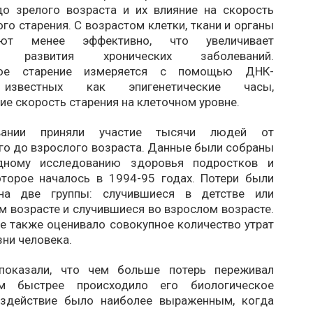
до зрелого возраста и их влияние на скорость
го старения. С возрастом клетки, ткани и органы
руют менее эффективно, что увеличивает
ть развития хронических заболеваний.
кое старение измеряется с помощью ДНК-
 известных как эпигенетические часы,
е скорость старения на клеточном уровне.
вании приняли участие тысячи людей от
го до взрослого возраста. Данные были собраны
дному исследованию здоровья подростков и
оторое началось в 1994-95 годах. Потери были
на две группы: случившиеся в детстве или
 возрасте и случившиеся во взрослом возрасте.
е также оценивало совокупное количество утрат
зни человека.
 показали, что чем больше потерь переживал
ем быстрее происходило его биологическое
оздействие было наиболее выраженным, когда