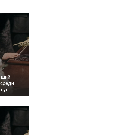
рший
осреди
 суп