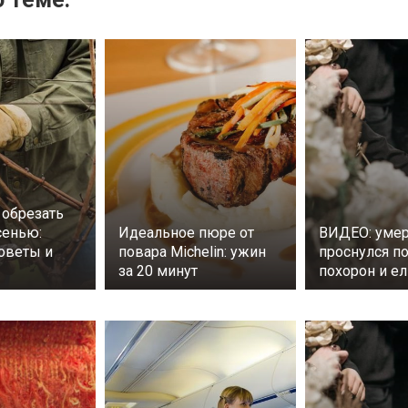
 обрезать
сенью:
Идеальное пюре от
ВИДЕО: уме
оветы и
повара Michelin: ужин
проснулся п
за 20 минут
похорон и ел