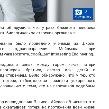
+3
View gallery
ли обнаружили, что утрата близкого человека
ть биологическое старение организма.
ование было проведено учеными из Школы
нного здравоохранения Мейлмана при
 университете, сообщает Interesting Engineering.
ледовали связь между горем из-за потери
 партнеров, братьев, сестер или детей и
им старением. Было обнаружено, что у тех, кто
е потери, наблюдаются признаки ускоренного
 сравнению с теми, кто не переживал подобные
ор исследования Эллисон Айелло объяснила, что
е охватывает потери на протяжении всей жизни