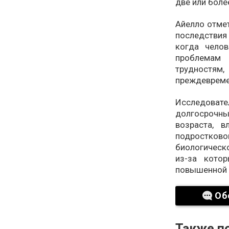
две или боле
Айелло отмет
последствия
когда чело
проблемам
трудностям,
преждевреме
Исследовате
долгосрочн
возраста, 
подростко
биологическ
из-за кото
повышенной 
Об
Также по