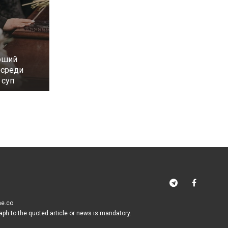
рший
осреди
 суп
me.co
raph to the quoted article or news is mandatory.