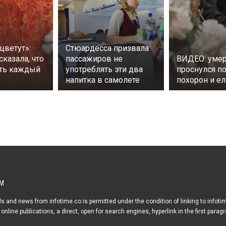
цветут»:
Стюардесса призвала
сказала, что
пассажиров не
ВИДЕО: уме
ть каждый
употреблять эти два
проснулся п
напитка в самолете
похорон и ел
М
s and news from infotime.co is permitted under the condition of linking to infoti
online publications, a direct, open for search engines, hyperlink in the first parag