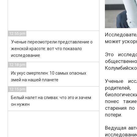
12:55 pm
Исследовате
может ускоря
Ученые пересмотрели представление о
женской красоте: вот что показало
Это исслед
исследование
обществе
12:18 pm
Колумбийском
Их укус смертелен: 10 самых опасных
змей на нашей планете
Ученые исс
родителей,
12:15 pm
биологическ
Белый налет на сливах: что это и зачем
понес таки
он нужен
старения по
потери.
Ведущая авт
исследовани