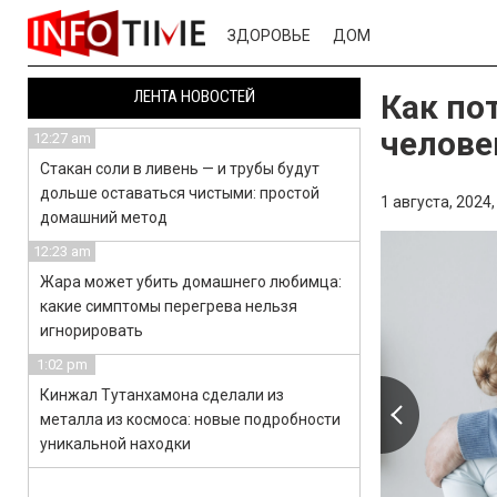
ЗДОРОВЬЕ
ДОМ
ЛЕНТА НОВОСТЕЙ
Как по
челове
12:27 am
Стакан соли в ливень — и трубы будут
дольше оставаться чистыми: простой
1 августа, 2024,
домашний метод
12:23 am
Жара может убить домашнего любимца:
какие симптомы перегрева нельзя
игнорировать
1:02 pm
Кинжал Тутанхамона сделали из
металла из космоса: новые подробности
уникальной находки