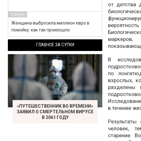
от детства 
биологическо
4:09 pm
функциони
Женщина выбросила миллион евро в
вероятнос
помойку: как так произошло
Биологичес
маркеров,
ГЛАВНОЕ ЗА СУТКИ
показывающи
В исследо
подростково
по лонгитю
взрослых, к
разделены 
подростковом
Исследовани
«ПУТЕШЕСТВЕННИК ВО ВРЕМЕНИ»
в течение жи
ЗАЯВИЛ О СМЕРТЕЛЬНОМ ВИРУСЕ
В 2061 ГОДУ
Результаты
человек, т
старение. В