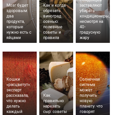
Мозг будет
Как и когда
заставляют
здоровым:
обрезать
убирать
два
виноград
кондиционеры,
продукта,
осенью:
несмотря на
которые
полезные
40-
нужно есть с
советы и
градусную
яйцами
правила
жару
Кошки
Солнечная
«расцветут»:
система
эксперт
может
рассказала,
Как
получить
что нужно
правильно
новую
делать
нарезать
планету: что
каждый
сыр: советы
говорят