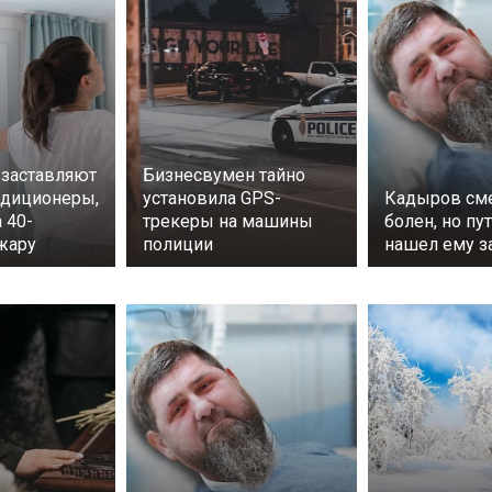
заставляют
Бизнесвумен тайно
ндиционеры,
установила GPS-
Кадыров см
 40-
трекеры на машины
болен, но пу
жару
полиции
нашел ему з