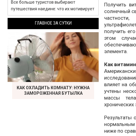
Все больше туристов выбирают
Получить ви
путешествия наедине: что их мотивирует
солнечный св
частности
ГЛАВНОЕ ЗА СУТКИ
ультрафиол
получить его
этом случа
обеспечиваю
элемента.
Как витамин
Американс
исследован
влияет на о
КАК ОХЛАДИТЬ КОМНАТУ: НУЖНА
учтены неско
ЗАМОРОЖЕННАЯ БУТЫЛКА
массы тела
хронических 
Результаты о
нормальным
ниже по срав