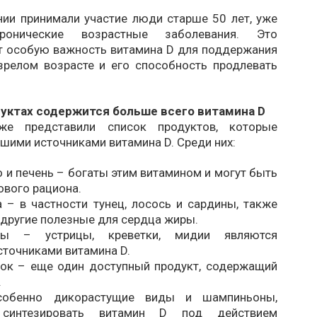
нии принимали участие люди старше 50 лет, уже
ронические возрастные заболевания. Это
т особую важность витамина D для поддержания
зрелом возрасте и его способность продлевать
дуктах содержится больше всего витамина D
же представили список продуктов, которые
шими источниками витамина D. Среди них:
 и печень – богаты этим витамином и могут быть
ового рациона.
 – в частности тунец, лосось и сардины, также
другие полезные для сердца жиры.
ты – устрицы, креветки, мидии являются
сточниками витамина D.
ок – еще один доступный продукт, содержащий
.
обенно дикорастущие виды и шампиньоны,
 синтезировать витамин D под действием