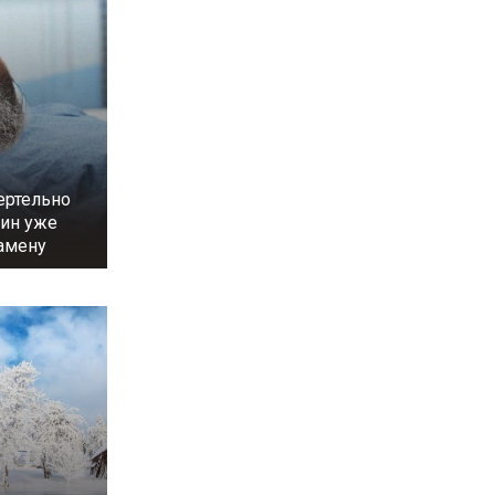
ертельно
тин уже
амену