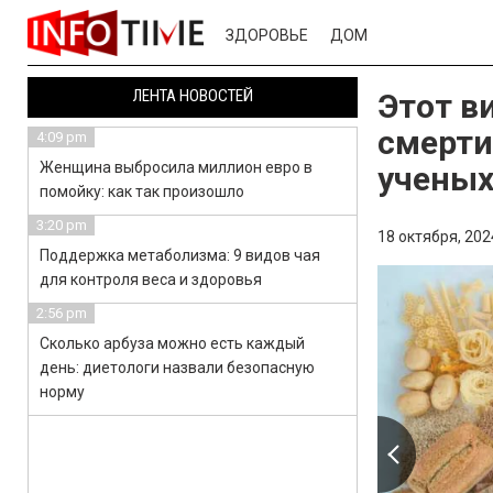
ЗДОРОВЬЕ
ДОМ
ЛЕНТА НОВОСТЕЙ
Этот в
смерти
4:09 pm
Женщина выбросила миллион евро в
учены
помойку: как так произошло
3:20 pm
18 октября, 202
Поддержка метаболизма: 9 видов чая
для контроля веса и здоровья
2:56 pm
Сколько арбуза можно есть каждый
день: диетологи назвали безопасную
норму