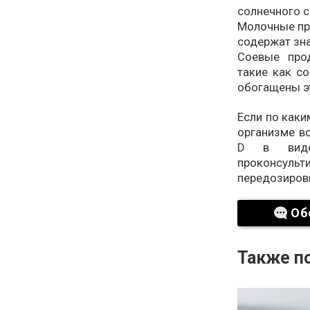
солнечного с
Молочные пр
содержат зна
Соевые про
такие как с
обогащены э
Если по каки
организме в
D в виде
проконсул
передозиров
Об
Также по