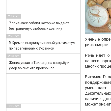
2:49 pm
7 привычек собаки, которые выдают
безграничную любовь к хозяину
2:20 pm
Ученые опре
В Кремле выдвинули новый ультиматум
риск смерти 
по переговорам с Украиной
Речь идет о
2:13 pm
нашего орг
Жених уехал в Таиланд на свадьбу и
многих проце
умер во сне: что произошло
Витамин D п
поддержива
уменьшает 
дыхательных
наличие дос
может значит
1:19 pm