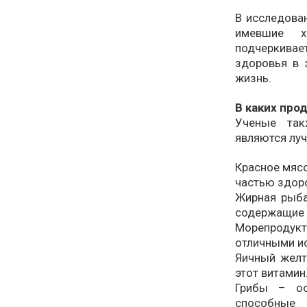
В исследова
имевшие х
подчеркивае
здоровья в 
жизнь.
В каких про
Ученые так
являются луч
Красное мясо
частью здор
Жирная рыба
содержащие 
Морепродук
отличными и
Яичный желт
этот витамин
Грибы – ос
способные