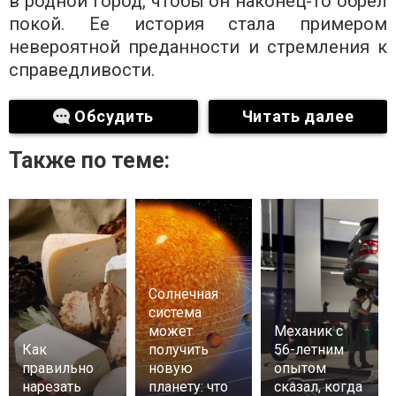
в родной город, чтобы он наконец-то обрел
покой. Ее история стала примером
невероятной преданности и стремления к
справедливости.
Обсудить
Читать далее
Также по теме:
Солнечная
система
может
Механик с
Как
получить
56-летним
правильно
новую
опытом
нарезать
планету: что
сказал, когда