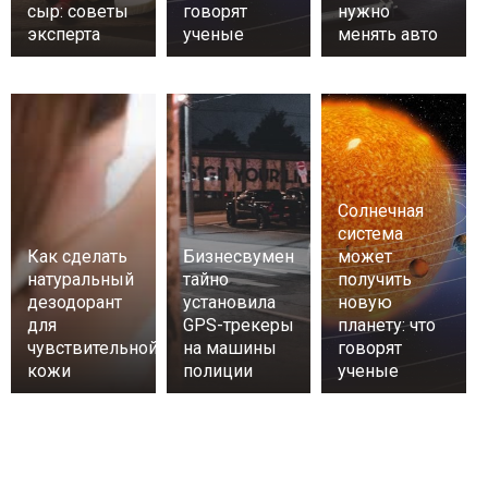
сыр: советы
говорят
нужно
эксперта
ученые
менять авто
Солнечная
система
Как сделать
Бизнесвумен
может
натуральный
тайно
получить
дезодорант
установила
новую
для
GPS-трекеры
планету: что
чувствительной
на машины
говорят
кожи
полиции
ученые