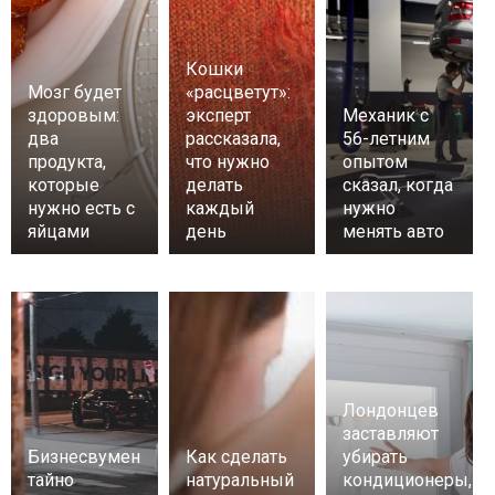
Кошки
Мозг будет
«расцветут»:
здоровым:
эксперт
Механик с
два
рассказала,
56-летним
продукта,
что нужно
опытом
которые
делать
сказал, когда
нужно есть с
каждый
нужно
яйцами
день
менять авто
Лондонцев
заставляют
Бизнесвумен
Как сделать
убирать
тайно
натуральный
кондиционеры,