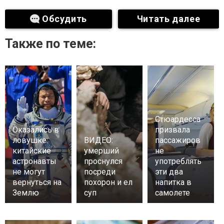
Обсудить
Читать далее
Также по теме:
Стюардесса
Оказались в
призвала
ловушке:
ВИДЕО:
пассажиров
китайские
умерший
не
астронавты
проснулся
употреблять
не могут
посреди
эти два
вернуться на
похорон и ел
напитка в
Землю
суп
самолете