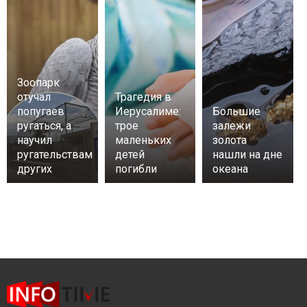
Зоопарк
отучал
Трагедия в
попугаев
Иерусалиме:
Большие
ругаться, а
трое
залежи
научил
маленьких
золота
ругательствам
детей
нашли на дне
других
погибли
океана