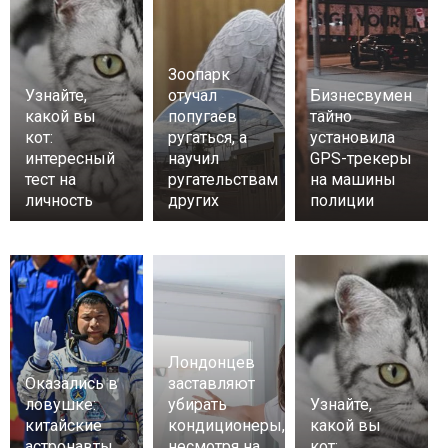
Зоопарк
Узнайте,
отучал
Бизнесвумен
какой вы
попугаев
тайно
кот:
ругаться, а
установила
интересный
научил
GPS-трекеры
тест на
ругательствам
на машины
личность
других
полиции
Лондонцев
Оказались в
заставляют
ловушке:
убирать
Узнайте,
китайские
кондиционеры,
какой вы
астронавты
несмотря на
кот: