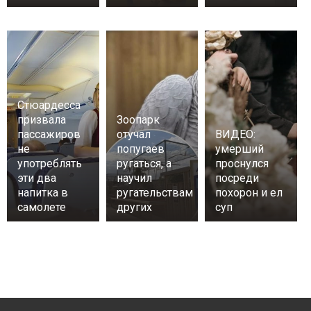
Стюардесса
призвала
Зоопарк
пассажиров
отучал
ВИДЕО:
не
попугаев
умерший
употреблять
ругаться, а
проснулся
эти два
научил
посреди
напитка в
ругательствам
похорон и ел
самолете
других
суп