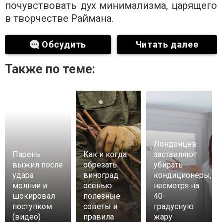
почувствовать дух минимализма, царящего
в творчестве Раймана.
Обсудить
Читать далее
Также по теме:
Лондонцев
Парень
Как и когда
заставляют
выжил после
обрезать
убирать
удара
виноград
кондиционеры,
молнии и
осенью:
несмотря на
шокировал
полезные
40-
поступком
советы и
градусную
(видео)
правила
жару