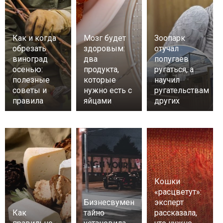
Как и когда
Мозг будет
Зоопарк
обрезать
здоровым:
отучал
виноград
два
попугаев
осенью:
продукта,
ругаться, а
полезные
которые
научил
советы и
нужно есть с
ругательствам
правила
яйцами
других
Кошки
«расцветут»:
Бизнесвумен
эксперт
Как
тайно
рассказала,