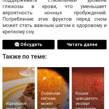
поддерживать стабильный уровень
глюкозы в крови, что уменьшает
вероятность ночных пробуждений.
Потребление этих фруктов перед сном
может стать важным шагом к здоровому и
крепкому сну.
Обсудить
Читать далее
Также по теме:
Солнечная
Кошки
система
«расцветут»:
Идеальное
может
эксперт
пюре от
получить
рассказала,