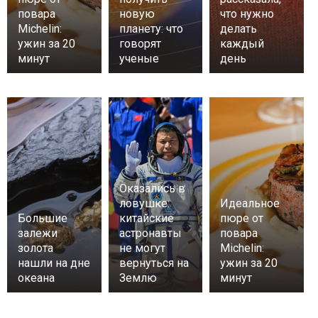
повара
новую
что нужно
Michelin:
планету: что
делать
ужин за 20
говорят
каждый
минут
ученые
день
Оказались в
ловушке:
Идеальное
Большие
китайские
пюре от
залежи
астронавты
повара
золота
не могут
Michelin:
нашли на дне
вернуться на
ужин за 20
океана
Землю
минут