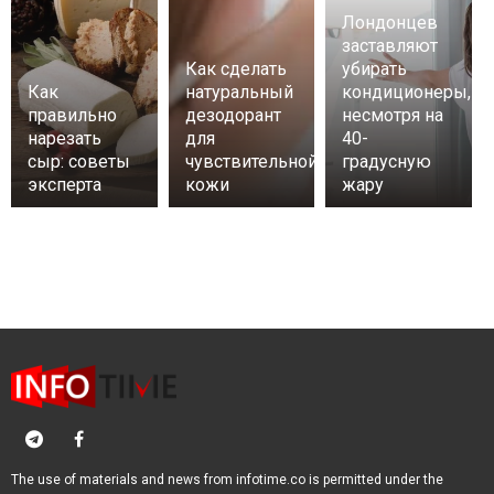
Лондонцев
заставляют
Как сделать
убирать
Как
натуральный
кондиционеры,
правильно
дезодорант
несмотря на
нарезать
для
40-
сыр: советы
чувствительной
градусную
эксперта
кожи
жару
The use of materials and news from infotime.co is permitted under the