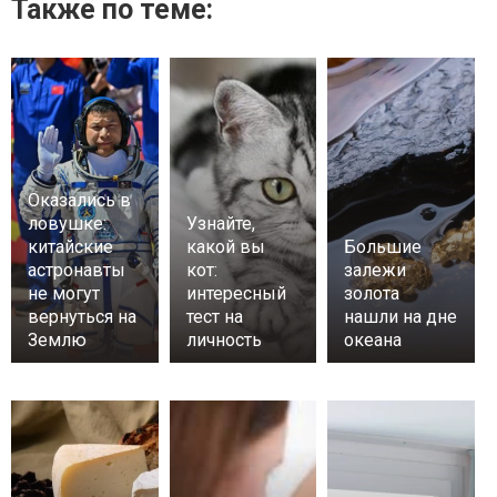
Также по теме:
Оказались в
ловушке:
Узнайте,
китайские
какой вы
Большие
астронавты
кот:
залежи
не могут
интересный
золота
вернуться на
тест на
нашли на дне
Землю
личность
океана