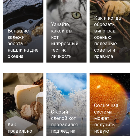
Как и когда
Узнайте,
обрезать
Большие
какой вы
виноград
залежи
кот:
осенью:
золота
интересный
полезные
нашли на дне
тест на
советы и
океана
личность
правила
Солнечная
Старый
система
слепой кот
может
Как
провалился
получить
правильно
под лед на
новую