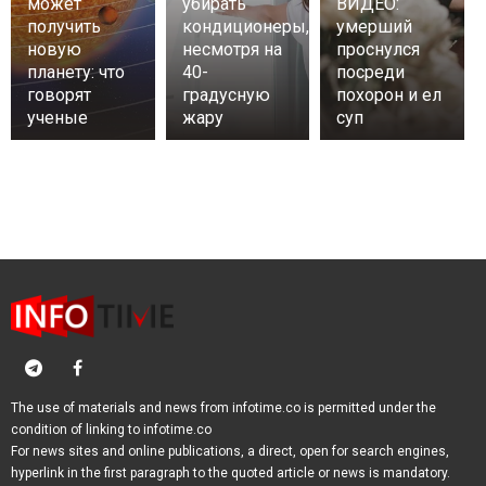
может
убирать
ВИДЕО:
получить
кондиционеры,
умерший
новую
несмотря на
проснулся
планету: что
40-
посреди
говорят
градусную
похорон и ел
ученые
жару
суп
The use of materials and news from infotime.co is permitted under the
condition of linking to infotime.co
For news sites and online publications, a direct, open for search engines,
hyperlink in the first paragraph to the quoted article or news is mandatory.