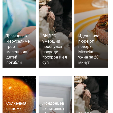
Трагедия в
ВИДЕО:
Идеальное
Иерусалиме:
умерший
пюре от
трое
проснулся
повара
маленьких
посреди
Michelin:
детей
похорон и ел
ужин за 20
погибли
суп
минут
Солнечная
Лондонцев
система
заставляют