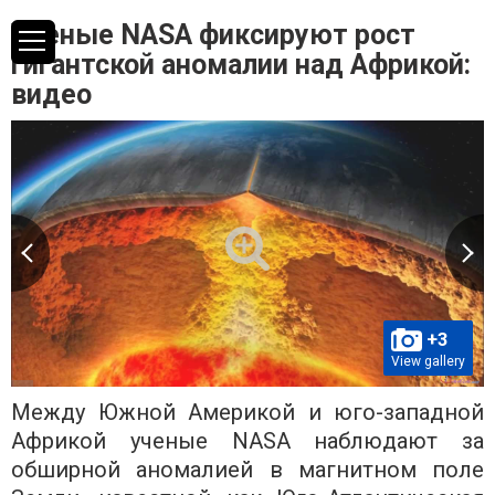
Ученые NASA фиксируют рост
гигантской аномалии над Африкой:
видео
+3
View gallery
Между Южной Америкой и юго-западной
Африкой ученые NASA наблюдают за
обширной аномалией в магнитном поле