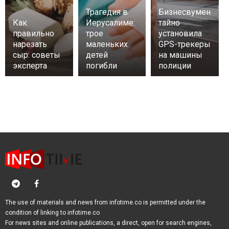
Трагедия в
Бизнесвумен
Как
Иерусалиме:
тайно
правильно
трое
установила
нарезать
маленьких
GPS-трекеры
сыр: советы
детей
на машины
эксперта
погибли
полиции
The use of materials and news from infotime.co is permitted under the
condition of linking to infotime.co
For news sites and online publications, a direct, open for search engines,