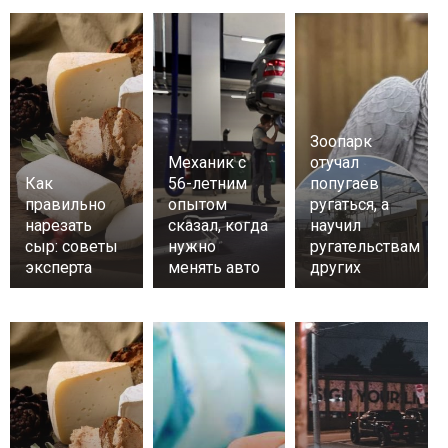
Зоопарк
Механик с
отучал
Как
56-летним
попугаев
правильно
опытом
ругаться, а
нарезать
сказал, когда
научил
сыр: советы
нужно
ругательствам
эксперта
менять авто
других