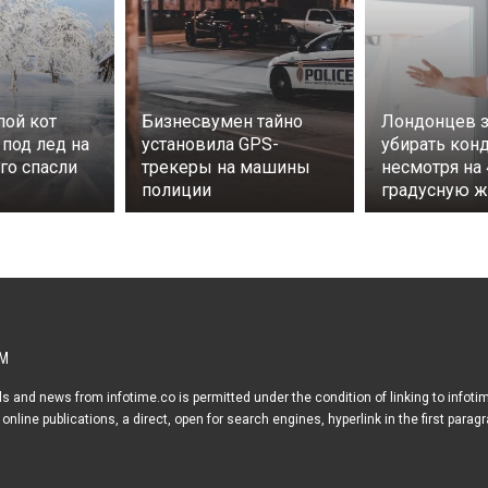
пой кот
Бизнесвумен тайно
Лондонцев з
 под лед на
установила GPS-
убирать кон
его спасли
трекеры на машины
несмотря на 
полиции
градусную ж
М
s and news from infotime.co is permitted under the condition of linking to infoti
online publications, a direct, open for search engines, hyperlink in the first parag