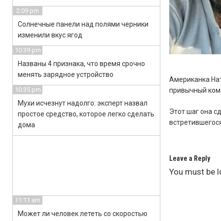
2:09 pm
Солнечные панели над полями черники
изменили вкус ягод
10:39 pm
Названы 4 признака, что время срочно
менять зарядное устройство
Американка Нат
10:35 pm
привычный комф
Мухи исчезнут надолго: эксперт назвал
Этот шаг она с
простое средство, которое легко сделать
встретившегося
дома
Leave a Reply
You must be
l
11:11 am
Может ли человек лететь со скоростью