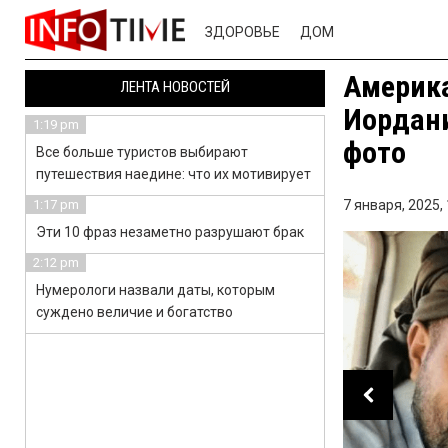
ЗДОРОВЬЕ
ДОМ
Америка
ЛЕНТА НОВОСТЕЙ
Иордани
1:19 pm
фото
Все больше туристов выбирают
путешествия наедине: что их мотивирует
1:17 pm
7 января, 2025,
Эти 10 фраз незаметно разрушают брак
2:12 pm
Нумерологи назвали даты, которым
суждено величие и богатство