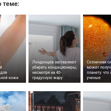
 теме:
ь
Лондонцев заставляют
Солнечная с
й
убирать кондиционеры,
может получ
 для
несмотря на 40-
планету: что
ьной кожи
градусную жару
ученые