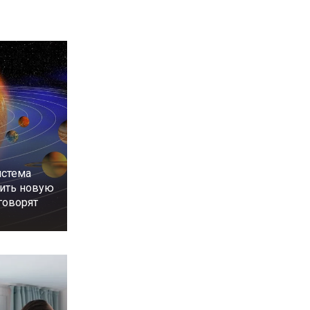
истема
ить новую
 говорят