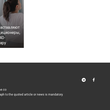
аставляют
диционеры,
40-
ару
me.co
raph to the quoted article or news is mandatory.