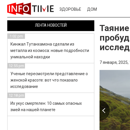
ЗДОРОВЬЕ
ДОМ
ЛЕНТА НОВОСТЕЙ
Таяние
пробуд
1:02 pm
Кинжал Тутанхамона сделали из
исслед
металла из космоса: новые подробности
уникальной находки
7 января, 2025,
12:55 pm
Ученые пересмотрели представление о
женской красоте: вот что показало
исследование
12:18 pm
Их укус смертелен: 10 самых опасных
змей на нашей планете