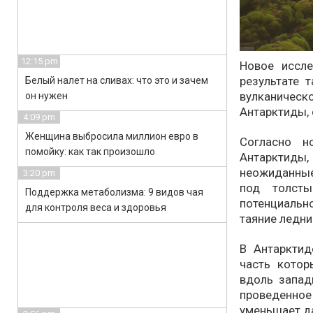
12:15 pm
Новое иссле
результате 
Белый налет на сливах: что это и зачем
вулканиче
он нужен
Антарктиды,
4:09 pm
Женщина выбросила миллион евро в
Согласно н
помойку: как так произошло
Антарктиды,
неожиданные
3:20 pm
под толст
Поддержка метаболизма: 9 видов чая
потенциально
для контроля веса и здоровья
таяние ледни
В Антарктид
часть котор
вдоль запад
проведенное
уменьшает д