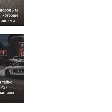
здоровым:
а, которые
с яйцами
 тайно
GPS-
 машины