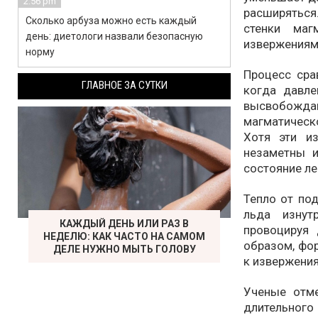
2:56 pm
расширяться.
Сколько арбуза можно есть каждый
стенки маг
день: диетологи назвали безопасную
извержениям
норму
Процесс сра
ГЛАВНОЕ ЗА СУТКИ
когда давле
высвобождаю
магматическо
Хотя эти и
незаметны и
состояние ле
Тепло от по
льда изнут
КАЖДЫЙ ДЕНЬ ИЛИ РАЗ В
провоцируя 
НЕДЕЛЮ: КАК ЧАСТО НА САМОМ
образом, фор
ДЕЛЕ НУЖНО МЫТЬ ГОЛОВУ
к извержения
Ученые отме
длительного