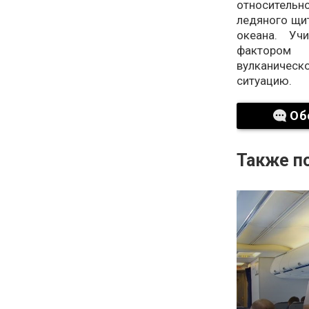
относительн
ледяного щи
океана. Уч
фактором 
вулканическ
ситуацию.
Об
Также по