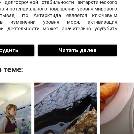
о долгосрочной стабильности антарктического
та и потенциального повышения уровня мирового
итывая, что Антарктида является ключевым
в изменении уровня моря, активизация
ой деятельности может значительно усугубить
судить
Читать далее
 теме: