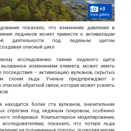
+3
View gallery
дование показало, что изменение давления в
таяния ледников может привести к активизации
ской деятельности под ледяным щитом
 создавая опасный цикл
овому исследованию таяние ледяного щита
 вызванное изменением климата, может иметь
 последствия – активизацию вулканов, скрытых
ым слоем льда. Ученые предупреждают о
 опасной обратной связи, которая может усилить
ков.
е находится более ста вулканов, значительная
ых спрятана под ледяным покровом, особенно
ного побережья. Компьютерное моделирование,
 исследователями, показало, что потеря льда
авление на подчиненные породы, позволяя магме