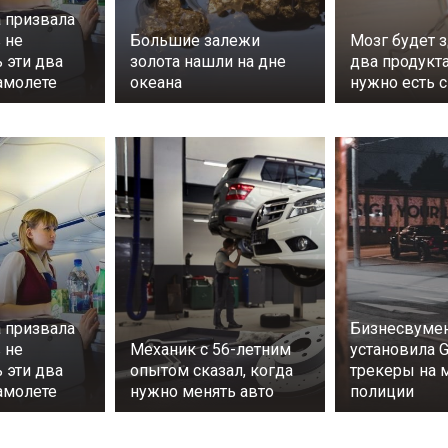
 призвала
 не
Большие залежи
Мозг будет 
 эти два
золота нашли на дне
два продукт
амолете
океана
нужно есть 
 призвала
Бизнесвумен
 не
Механик с 56-летним
установила 
 эти два
опытом сказал, когда
трекеры на
амолете
нужно менять авто
полиции