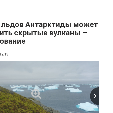
 льдов Антарктиды может
ить скрытые вулканы –
ование
12:13