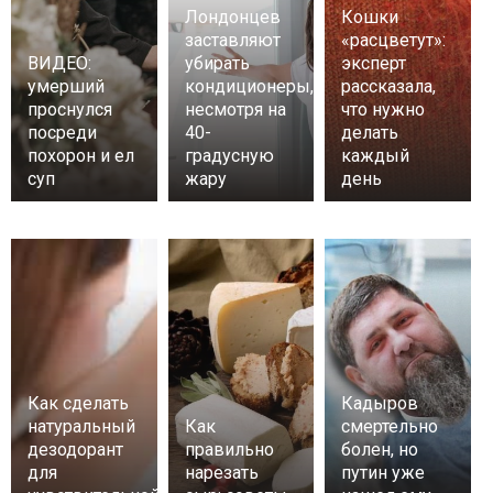
Лондонцев
Кошки
заставляют
«расцветут»:
ВИДЕО:
убирать
эксперт
умерший
кондиционеры,
рассказала,
проснулся
несмотря на
что нужно
посреди
40-
делать
похорон и ел
градусную
каждый
суп
жару
день
Как сделать
Кадыров
натуральный
Как
смертельно
дезодорант
правильно
болен, но
для
нарезать
путин уже