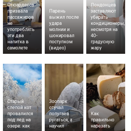
Стюардесса
Лондонцев
призвала
Парень
заставляют
пассажиров
выжил после
убирать
не
удара
кондиционеры,
употреблять
молнии и
несмотря на
эти два
шокировал
40-
напитка в
поступком
градусную
самолете
(видео)
жару
Старый
Зоопарк
слепой кот
отучал
провалился
попугаев
Как
под лед на
ругаться, а
правильно
озере: как
научил
нарезать