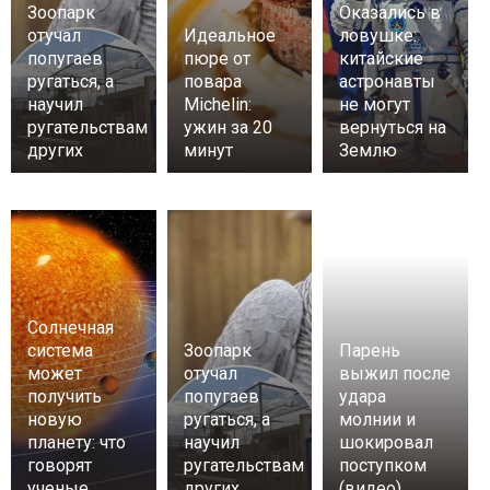
Зоопарк
Оказались в
отучал
Идеальное
ловушке:
попугаев
пюре от
китайские
ругаться, а
повара
астронавты
научил
Michelin:
не могут
ругательствам
ужин за 20
вернуться на
других
минут
Землю
Солнечная
система
Зоопарк
Парень
может
отучал
выжил после
получить
попугаев
удара
новую
ругаться, а
молнии и
планету: что
научил
шокировал
говорят
ругательствам
поступком
ученые
других
(видео)