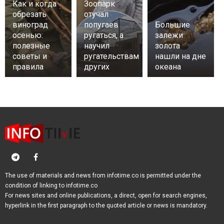
Как и когда
Зоопарк
обрезать
отучал
виноград
попугаев
Большие
осенью:
ругаться, а
залежи
полезные
научил
золота
советы и
ругательствам
нашли на дне
правила
других
океана
The use of materials and news from infotime.co is permitted under the
condition of linking to infotime.co
For news sites and online publications, a direct, open for search engines,
hyperlink in the first paragraph to the quoted article or news is mandatory.