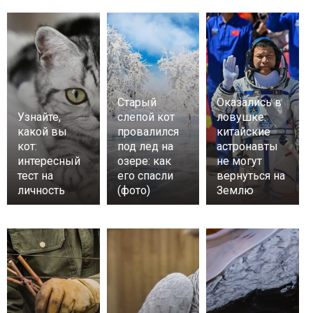
Старый
Оказались в
Узнайте,
слепой кот
ловушке:
какой вы
провалился
китайские
кот:
под лед на
астронавты
интересный
озере: как
не могут
тест на
его спасли
вернуться на
личность
(фото)
Землю