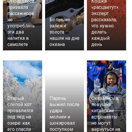
Стюардесса
Кошки
призвала
«расцветут»:
пассажиров
эксперт
не
Большие
рассказала,
употреблять
залежи
что нужно
эти два
золота
делать
напитка в
нашли на дне
каждый
самолете
океана
день
Старый
Парень
Оказались в
слепой кот
выжил после
ловушке:
провалился
удара
китайские
под лед на
молнии и
астронавты
озере: как
шокировал
не могут
его спасли
поступком
вернуться на