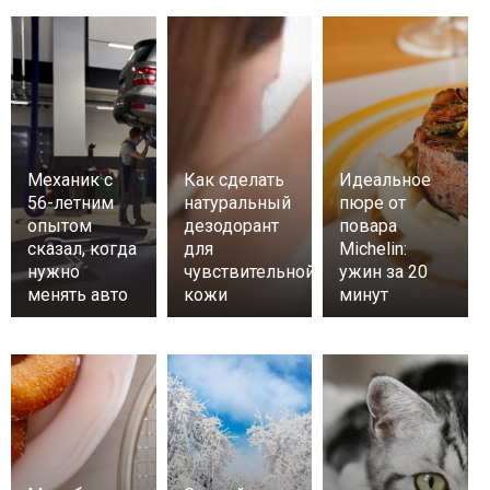
Механик с
Как сделать
Идеальное
56-летним
натуральный
пюре от
опытом
дезодорант
повара
сказал, когда
для
Michelin:
нужно
чувствительной
ужин за 20
менять авто
кожи
минут