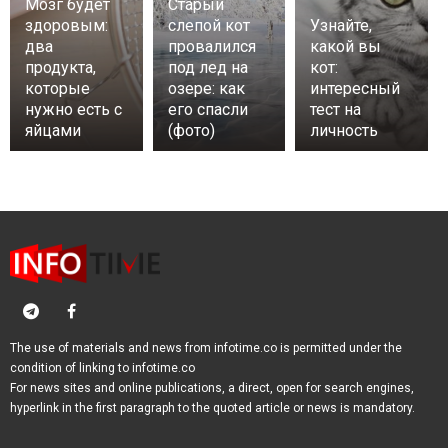
Мозг будет
Старый
здоровым:
слепой кот
Узнайте,
два
провалился
какой вы
продукта,
под лед на
кот:
которые
озере: как
интересный
нужно есть с
его спасли
тест на
яйцами
(фото)
личность
The use of materials and news from infotime.co is permitted under the
condition of linking to infotime.co
For news sites and online publications, a direct, open for search engines,
hyperlink in the first paragraph to the quoted article or news is mandatory.