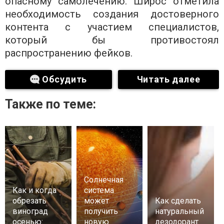
опасному самолечению. Широс отметила
необходимость создания достоверного
контента с участием специалистов,
который бы противостоял
распространению фейков.
Обсудить
Читать далее
Также по теме:
Солнечная
Как и когда
система
обрезать
может
Как сделать
виноград
получить
натуральный
осенью:
новую
дезодорант