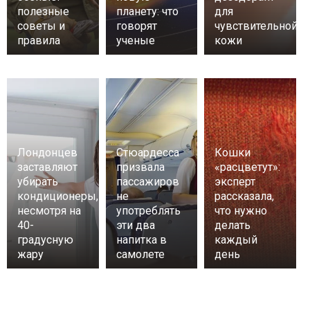
полезные
планету: что
для
советы и
говорят
чувствительной
правила
ученые
кожи
Лондонцев
Стюардесса
Кошки
заставляют
призвала
«расцветут»:
убирать
пассажиров
эксперт
кондиционеры,
не
рассказала,
несмотря на
употреблять
что нужно
40-
эти два
делать
градусную
напитка в
каждый
жару
самолете
день