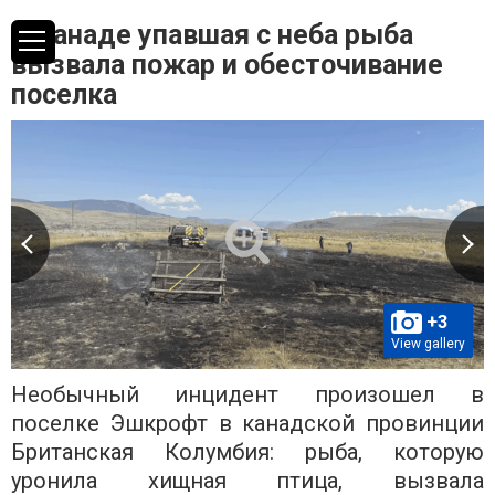
В Канаде упавшая с неба рыба
вызвала пожар и обесточивание
поселка
+3
View gallery
Необычный инцидент произошел в
поселке Эшкрофт в канадской провинции
Британская Колумбия: рыба, которую
уронила хищная птица, вызвала