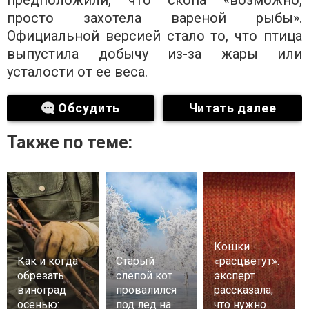
предположили, что скопа «возможно,
просто захотела вареной рыбы».
Официальной версией стало то, что птица
выпустила добычу из-за жары или
усталости от ее веса.
Обсудить
Читать далее
Также по теме:
Кошки
Как и когда
Старый
«расцветут»:
обрезать
слепой кот
эксперт
виноград
провалился
рассказала,
осенью:
под лед на
что нужно