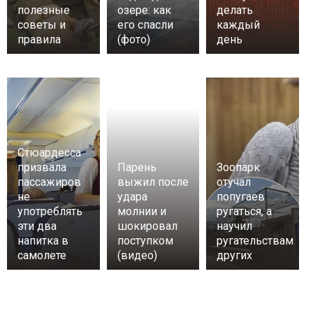
полезные
озере: как
делать
советы и
его спасли
каждый
правила
(фото)
день
Стюардесса
призвала
Парень
Зоопарк
пассажиров
выжил после
отучал
не
удара
попугаев
употреблять
молнии и
ругаться, а
эти два
шокировал
научил
напитка в
поступком
ругательствам
самолете
(видео)
других