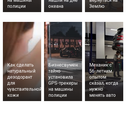
на машины
нашли на дне
вернуться на
полиции
океана
Землю
Как сделать
Бизнесвумен
Механик с
натуральный
тайно
56-летним
дезодорант
установила
опытом
для
GPS-трекеры
сказал, когда
чувствительной
на машины
нужно
кожи
полиции
менять авто