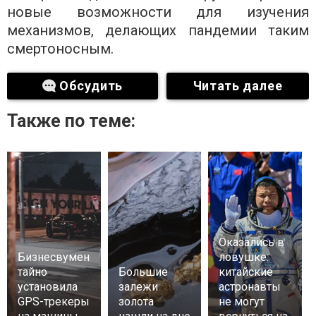
новые возможности для изучения
механизмов, делающих пандемии таким
смертоносным.
Обсудить
Читать далее
Также по теме:
Оказались в
Бизнесвумен
ловушке:
тайно
Большие
китайские
установила
залежи
астронавты
GPS-трекеры
золота
не могут