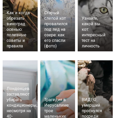
Как и когда
Старый
обрезать
слепой кот
Узнайте,
виноград
провалился
какой вы
осенью:
под лед на
кот:
полезные
озере: как
интересный
советы и
его спасли
тест на
правила
(фото)
личность
Лондонцев
заставляют
убирать
Трагедия в
ВИДЕО:
кондиционеры,
Иерусалиме:
умерший
несмотря на
трое
проснулся
40-
маленьких
посреди