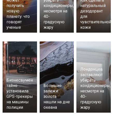
может
убирать
Как сделать
получить
кондиционеры,
натуральный
новую
несмотря на
дезодорант
планету: что
40-
для
говорят
градусную
чувствительной
ученые
жару
кожи
Лондонцев
заставляют
Бизнесвумен
убирать
тайно
Большие
кондиционеры,
установила
залежи
несмотря на
GPS-трекеры
золота
40-
на машины
нашли на дне
градусную
полиции
океана
жару