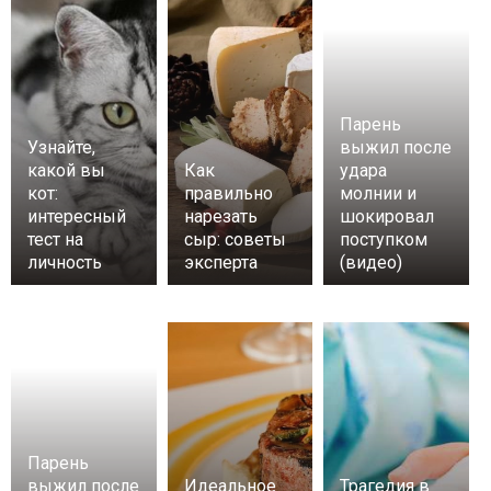
Парень
Узнайте,
выжил после
какой вы
Как
удара
кот:
правильно
молнии и
интересный
нарезать
шокировал
тест на
сыр: советы
поступком
личность
эксперта
(видео)
Парень
выжил после
Идеальное
Трагедия в