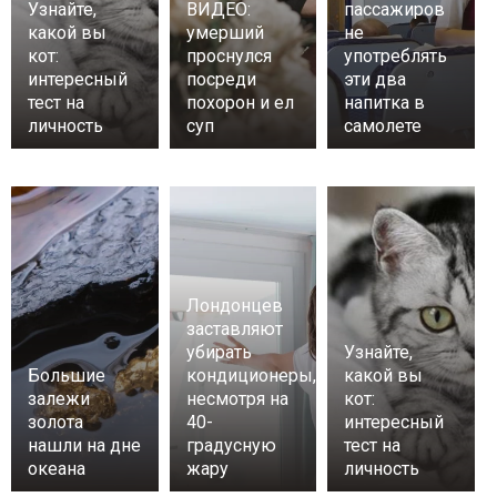
Узнайте,
ВИДЕО:
пассажиров
какой вы
умерший
не
кот:
проснулся
употреблять
интересный
посреди
эти два
тест на
похорон и ел
напитка в
личность
суп
самолете
Лондонцев
заставляют
убирать
Узнайте,
Большие
кондиционеры,
какой вы
залежи
несмотря на
кот:
золота
40-
интересный
нашли на дне
градусную
тест на
океана
жару
личность