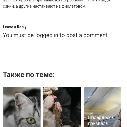
цвет которых воспринимается по-разному — кто-то видит
синий, а другие настаивают на фиолетовом.
Leave a Reply
You must be
logged in
to post a comment.
Также по теме:
Стюардесса
призвала